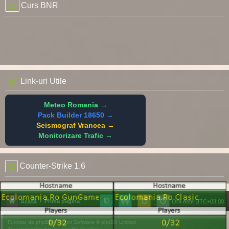
Curs BNR
Link-uri Utile
Meteo Romania →
Pack Builder 18650 →
Seismograf Vrancea →
Monitorizare Trafic →
Counter-Strike 1.6
Prima pagină
Acasă
Ora este
UTC+03:00
Furnizat de
phpBB
® Forum Software © phpBB Limited