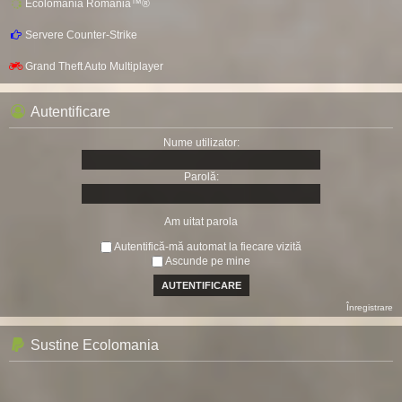
Ecolomania Romania™®
Servere Counter-Strike
Grand Theft Auto Multiplayer
Autentificare
Nume utilizator:
Parolă:
Am uitat parola
Autentifică-mă automat la fiecare vizită
Ascunde pe mine
Înregistrare
Sustine Ecolomania