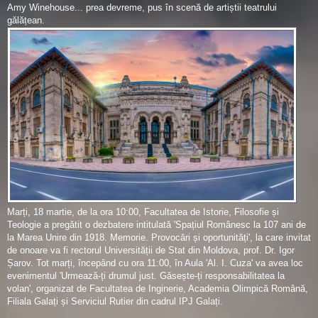
Amy Winehouse... prea devreme, pus în scenă de artiștii teatrului
gălățean.
Marți, 18 martie, de la ora 10:00, Facultatea de Istorie, Filosofie și
Teologie a pregătit o dezbatere intitulată 'Spațiul Românesc la 107 ani de
la Marea Unire din 1918. Memorie. Provocări și oportunități', la care invitat
de onoare va fi rectorul Universității de Stat din Moldova, prof. Dr. Igor
Șarov. Tot marți, începând cu ora 11:00, în Aula 'Al. I. Cuza' va avea loc
evenimentul 'Urmează-ți drumul just. Găsește-ți responsabilitatea la
volan', organizat de Facultatea de Inginerie, Academia Olimpică Română,
Filiala Galați și Serviciul Rutier din cadrul IPJ Galați.