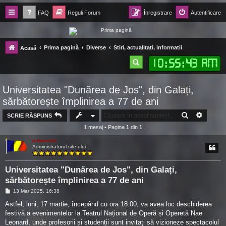
FAQ
Reguli Forum
Înregistrare
Autentificare
Forum Ecolomania™®
Prima pagină
Diverse
Stiri, actualitati, informatii
Acasă
-= Idei pentru viitor =-
10
:
55
:
44 AM
C
ă
Universitatea "Dunărea de Jos", din Galați,
u
sărbătorește împlinirea a 77 de ani
t
CĂUTARE
CĂUTA
SCRIE RĂSPUNS
a
1 mesaj • Pagina
1
din
1
r
cimaxcim
e
Administratorul site-ului
Universitatea "Dunărea de Jos", din Galați,
sărbătorește împlinirea a 77 de ani
M
13 Mar 2025, 16:38
e
s
Astfel, luni, 17 martie, începând cu ora 18:00, va avea loc deschiderea
a
festivă a evenimentelor la Teatrul Național de Operă și Operetă Nae
j
Leonard, unde profesorii și studenții sunt invitați să vizioneze spectacolul