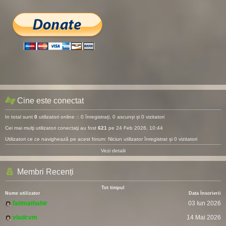
Cine este conectat
In total sunt
0
utilizatori online :: 0 înregistrați, 0 ascunși și 0 vizitatori
Cei mai mulţi utilizatori conectaţi au fost
621
pe 24 Feb 2026, 10:44
Utilizatori ce ce navighează pe acest forum: Niciun utilizator înregistrat și 0 vizitatori
Vezi detalii
Membri Recenți
Tot timpul
Nume utilizator
Data Înscrierii
fatimathahir
03 Iun 2026
vladcvm
14 Mai 2026