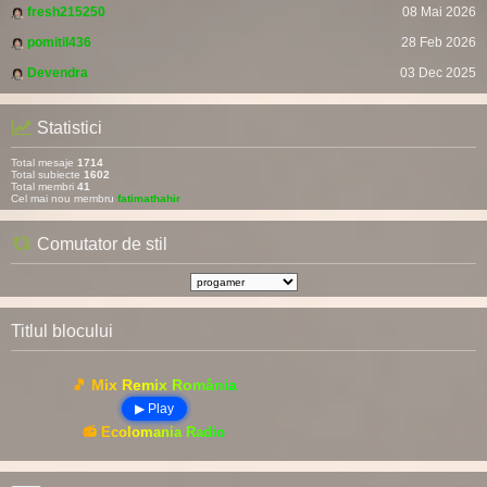
fresh215250
08 Mai 2026
pomitil436
28 Feb 2026
Devendra
03 Dec 2025
Statistici
Total mesaje
1714
Total subiecte
1602
Total membri
41
Cel mai nou membru
fatimathahir
Comutator de stil
Titlul blocului
🎵 Mix Remix România
▶ Play
📻 Ecolomania Radio