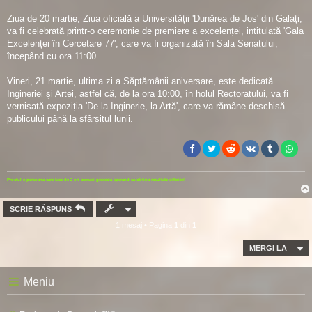
Ziua de 20 martie, Ziua oficială a Universității 'Dunărea de Jos' din Galați,
va fi celebrată printr-o ceremonie de premiere a excelenței, intitulată 'Gala
Excelenței în Cercetare 77', care va fi organizată în Sala Senatului,
începând cu ora 11:00.
Vineri, 21 martie, ultima zi a Săptămânii aniversare, este dedicată
Ingineriei și Artei, astfel că, de la ora 10:00, în holul Rectoratului, va fi
vernisată expoziția 'De la Inginerie, la Artă', care va rămâne deschisă
publicului până la sfârșitul lunii.
Prostul e persoana care face de 2 ori aceeasi greseala sperand sa obtina rezultate diferite!
SCRIE RĂSPUNS
1 mesaj • Pagina
1
din
1
MERGI LA
Meniu