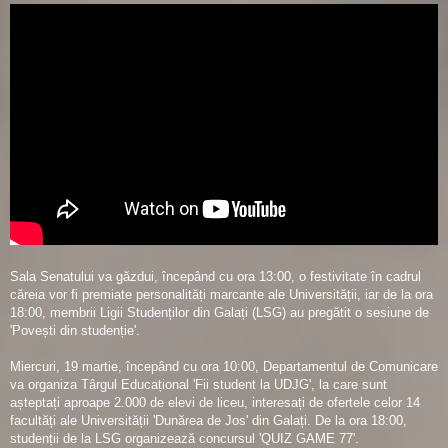
Sala Senatului va găzdui, începând cu ora 13:00, o festivitate în cadrul
căreia vor fi premiate personalități marcante ale Universității, iar de la ora
18:00, membrii Ligii Studenților din Galați (LSG) au pregătit o sesiune de
'Povești din studenție'.
Miercuri, 19 martie, începând cu ora 10:00, Departamentul de Comunicare
va organiza Târgul Educațional 'Fii student la UDJG', la care sunt
așteptați aproape 2.000 de elevi de liceu, interesați de ofertele celor 14
facultăți ale Universității 'Dunărea de Jos' din Galați. De la ora 18:00,
studenții de la LSG organizează concursul 'QUIZ GAME 77'.