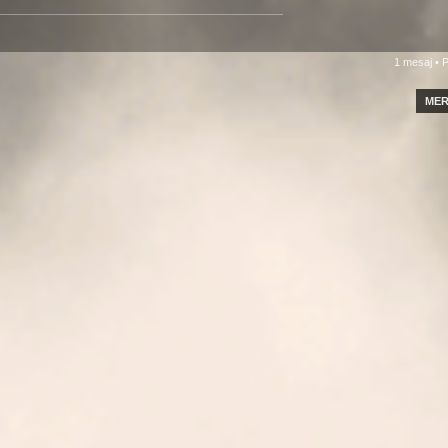
1 mesaj • 
MER