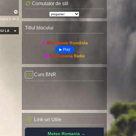
Comutator de stil
S
u
Pagina
1
din
1
s
Titlul blocului
GI LA
🎵 Mix Remix România
▶ Play
📻 Ecolomania Radio
Curs BNR
Link-uri Utile
Meteo Romania →