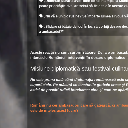
🗣 „Domnule Muraru, aveți idee ce se întâmplă la Mün
poate prioritățile dvs. ar trebui să fie altele în aceste z
🗣 „Nu vă e un pic rușine? Se împarte lumea și vouă v
🗣 „Sfidare și bătaie de joc! În loc să vorbiți despre dec
a ambasadei?”
Aceste reacții nu sunt surprinzătoare. De la o ambasad
interesele României, intervenții în dosare diplomatice 
Misiune diplomatică sau festival culina
Nu este prima dată când diplomația românească este cr
superficiale. Pe măsură ce tensiunile globale cresc și
astfel de postări ridică întrebarea: cine și cum ne apăr
Românii nu cer ambasadori care să gătească, ci ambas
este de înțeles acest lucru?