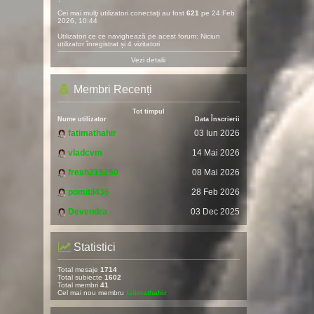
Cei mai mulţi utilizatori conectaţi au fost
621
pe 24 Feb
2026, 10:44
Utilizatori ce ce navighează pe acest forum: Niciun
utilizator înregistrat și 4 vizitatori
Vezi detalii
Membri Recenți
Tot timpul
Nume utilizator
Data Înscrierii
fatimathahir
03 Iun 2026
vladcvm
14 Mai 2026
fresh215250
08 Mai 2026
pomitil436
28 Feb 2026
Devendra
03 Dec 2025
Statistici
Total mesaje
1714
Total subiecte
1602
Total membri
41
Cel mai nou membru
fatimathahir