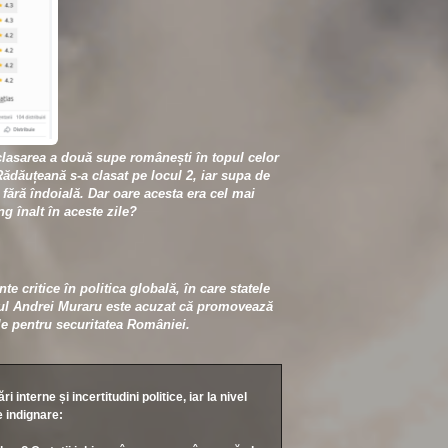
a
z
ă
p
e
c
i
m
a
x
c
i
m
lasarea a două supe românești în topul celor
dăuțeană s-a clasat pe locul 2, iar supa de
 fără îndoială. Dar oare acesta era cel mai
g înalt în aceste zile?
e critice în politica globală, în care statele
orul Andrei Muraru este acuzat că promovează
ale pentru securitatea României.
nterne și incertitudini politice, iar la nivel
e indignare: