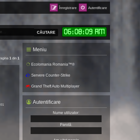
Înregistrare
Autentificare
06
:
08
:
11 AM
CĂUTARE
Meniu
Pagina
1
din
1
Ecolomania Romania™®
Servere Counter-Strike
Grand Theft Auto Multiplayer
Autentificare
:01
Nume utilizator:
Parolă: