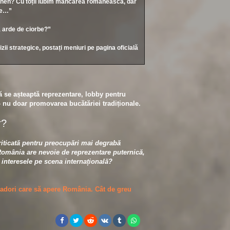
chen? Cu toții iubim mâncarea românească, dar
ile…”
ă arde de ciorbe?”
izii strategice, postați meniuri pe pagina oficială
ă se așteaptă reprezentare, lobby pentru
– nu doar promovarea bucătăriei tradiționale.
r?
iticată pentru preocupări mai degrabă
 România are nevoie de reprezentare puternică,
ă interesele pe scena internațională?
adori care să apere România. Cât de greu