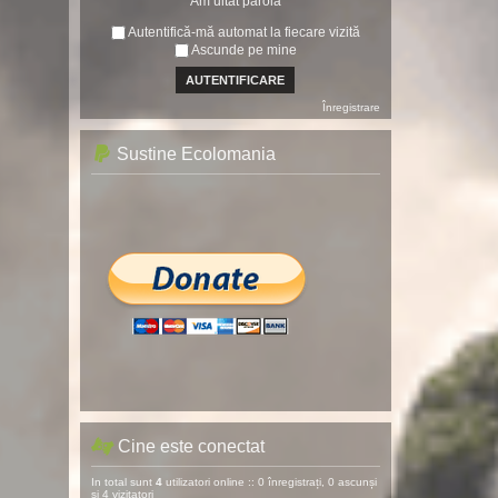
Am uitat parola
Autentifică-mă automat la fiecare vizită
Ascunde pe mine
Înregistrare
Sustine Ecolomania
Cine este conectat
In total sunt
4
utilizatori online :: 0 înregistrați, 0 ascunși
și 4 vizitatori