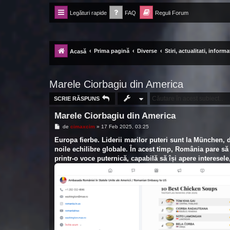
Legături rapide
FAQ
Reguli Forum
Forum Ecolomania™®
-= Idei pentru viitor =-
Prima pagină
Diverse
Stiri, actualitati, informat
Acasă
Marele Ciorbagiu din America
SCRIE RĂSPUNS
Marele Ciorbagiu din America
M
de
cimaxcim
»
17 Feb 2025, 03:25
e
s
Europa fierbe. Liderii marilor puteri sunt la München, d
a
noile echilibre globale. În acest timp, România pare să
j
printr-o voce puternică, capabilă să își apere interesel