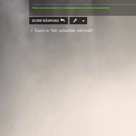
Prostul e persoana care face de 2 ori aceeasi greseala sperand sa obtina rezultate diferite!
SCRIE RĂSPUNS
Înapoi la “Stiri, actualitati, informatii”