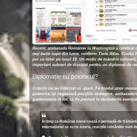
Recent, ambasada României la Washington a celebrat c
mai bune supe din lume, conform Taste Atlas. Ciorba Ră
pui cu tăiței pe locul 10. Un motiv de mândrie culinară,
important subiect de discutat pentru un diplomat de ran
Diplomație cu polonicul?
Criticile nu au întârziat să apară. Pe fondul unor moment
puternice își negociază pozițiile strategice, ambasad
gastronomia în loc să fie prezent la dezbaterile esenți
În timp ce România traversează o perioadă de frământări i
internațional se scrie istoria, reacțiile românilor sunt d