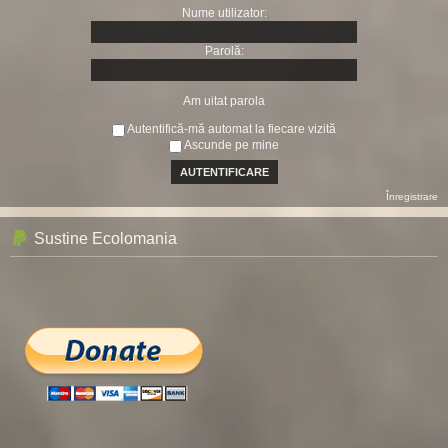
Nume utilizator:
Parolă:
Am uitat parola
Autentifică-mă automat la fiecare vizită
Ascunde pe mine
Înregistrare
Sustine Ecolomania