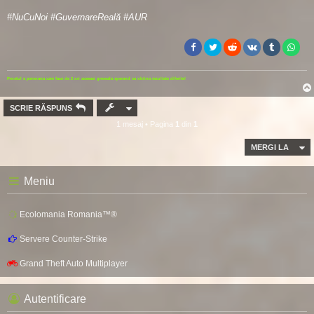
#NuCuNoi #GuvernareReală #AUR
Prostul e persoana care face de 2 ori aceeasi greseala sperand sa obtina rezultate diferite!
SCRIE RĂSPUNS
1 mesaj • Pagina
1
din
1
MERGI LA
Meniu
Ecolomania Romania™®
Servere Counter-Strike
Grand Theft Auto Multiplayer
Autentificare