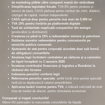
de marketing plătite către companii mamă din străinătate
Simplificarea legislației fiscale
: TVA 0% pentru produse și
servicii de bază, CASS plafonat pentru venituri din chirii, dobânzi,
câștiguri de capital, venituri independente
CASS aplicat doar pentru pensiile mai mari de 5.000 lei
TVA 19% pentru livrările pe platformele digitale
Taxă de solidaritate reaplicată companiilor din energie
(producători și distribuitori)
Creșterea cu până la 15% a redevențelor miniere și petroliere
Dublarea sumelor redevențelor pentru concesiunile pe
serviciile publice comunale
Ajutoarele de stat pentru corporații acordate doar sub formă
de obligațiuni convertibile
Anularea legii închiderii centralelor pe cărbune și a carierelor
de lignit începând cu 1 ianuarie 2026
Încetarea contribuției financiare și logistice a României la
războiul din Ucraina
Indexarea pensiilor conform legii
Reformarea pensiilor speciale
, astfel încât nicio pensie specială
netă să nu depășească salariul președintelui
Aplicarea taxării inverse pentru TVA
, o măsură solicitată de mult
timp de mediul de afaceri, pentru stimularea economiei
Comparați și trageți concluziile!
Mâine NU participăm la mascarada consultărilor de fațadă.