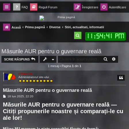
FAQ
Reguli Forum
Înregistrare
Autentificare
Forum Ecolomania™®
Prima pagină
Diverse
Stiri, actualitati, informatii
Acasă
-= Idei pentru viitor =-
11
:
54
:
42 PM
C
ă
Măsurile AUR pentru o guvernare reală
u
t
CĂUTARE
CĂUTA
SCRIE RĂSPUNS
1 mesaj • Pagina
1
din
1
a
cimaxcim
r
Administratorul site-ului
e
Măsurile AUR pentru o guvernare reală
M
18 Iun 2025, 22:20
e
Măsurile AUR pentru o guvernare reală —
s
a
Citiți propunerile noastre și comparați-le cu
j
ale lor!
Mâine NU mergem la niște consultări făcute de formă: