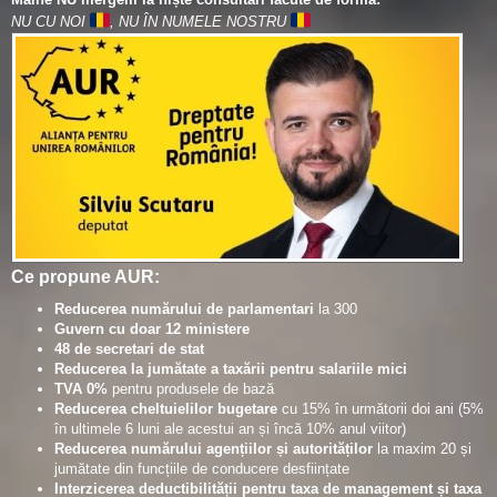
NU CU NOI
, NU ÎN NUMELE NOSTRU
Ce propune AUR:
Reducerea numărului de parlamentari
la 300
Guvern cu doar 12 ministere
48 de secretari de stat
Reducerea la jumătate a taxării pentru salariile mici
TVA 0%
pentru produsele de bază
Reducerea cheltuielilor bugetare
cu 15% în următorii doi ani (5%
în ultimele 6 luni ale acestui an și încă 10% anul viitor)
Reducerea numărului agențiilor și autorităților
la maxim 20 și
jumătate din funcțiile de conducere desființate
Interzicerea deductibilității pentru taxa de management și taxa