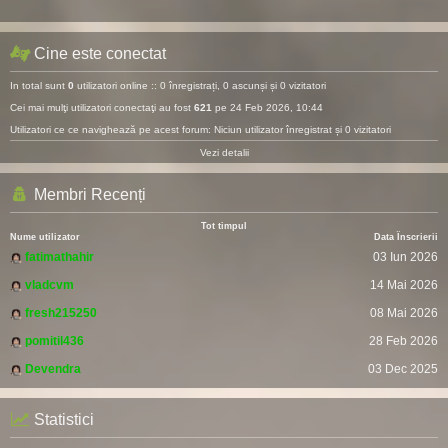
Cine este conectat
In total sunt
0
utilizatori online :: 0 înregistrați, 0 ascunși și 0 vizitatori
Cei mai mulţi utilizatori conectaţi au fost
621
pe 24 Feb 2026, 10:44
Utilizatori ce ce navighează pe acest forum: Niciun utilizator înregistrat și 0 vizitatori
Vezi detalii
Membri Recenți
Tot timpul
Nume utilizator
Data Înscrierii
fatimathahir
03 Iun 2026
vladcvm
14 Mai 2026
fresh215250
08 Mai 2026
pomitil436
28 Feb 2026
Devendra
03 Dec 2025
Statistici