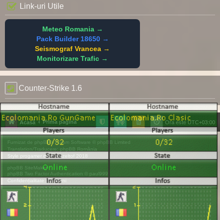
Link-uri Utile
Meteo Romania →
Pack Builder 18650 →
Seismograf Vrancea →
Monitorizare Trafic →
Counter-Strike 1.6
Prima pagină
Acasă
Ora este
UTC+03:00
Furnizat de
phpBB
® Forum Software © phpBB Limited
Translation/Traducere:
phpBB România
Style
progamer
de ©
Mazeltof
2018
phpBB SiteMaker
phpBB Two Factor Authentication ©
paul999
Confidențialitate
|
Termeni