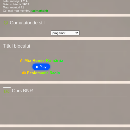
Total mesaje
1714
Total subiecte
1602
Total membri
41
Cel mai nou membru
fatimathahir
Comutator de stil
Titlul blocului
🎵 Mix Remix România
▶ Play
📻 Ecolomania Radio
Curs BNR