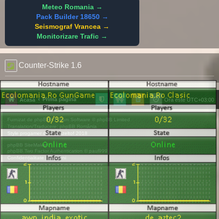
Meteo Romania →
Pack Builder 18650 →
Seismograf Vrancea →
Monitorizare Trafic →
Counter-Strike 1.6
Prima pagină
Acasă
Ora este
UTC+03:00
Furnizat de
phpBB
® Forum Software © phpBB Limited
Translation/Traducere:
phpBB România
Style
progamer
de ©
Mazeltof
2018
phpBB SiteMaker
phpBB Two Factor Authentication ©
paul999
Confidențialitate
|
Termeni