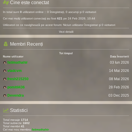
Cine este conectat
In total sunt
0
utilizatori online :: 0 înregistrați, 0 ascunși și 0 vizitatori
Cei mai mulţi utilizatori conectaţi au fost
621
pe 24 Feb 2026, 10:44
Utilizatori ce ce navighează pe acest forum: Niciun utilizator înregistrat și 0 vizitatori
Vezi detalii
Membri Recenți
Tot timpul
Nume utilizator
Data Înscrierii
fatimathahir
03 Iun 2026
vladcvm
14 Mai 2026
fresh215250
08 Mai 2026
pomitil436
28 Feb 2026
Devendra
03 Dec 2025
Statistici
Total mesaje
1714
Total subiecte
1602
Total membri
41
Cel mai nou membru
fatimathahir