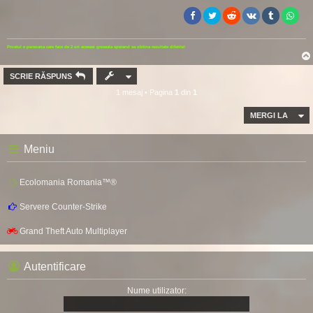
Prostul e persoana care face de 2 ori aceeasi greseala sperand sa obtina rezultate diferite!
SCRIE RĂSPUNS
1 mesaj • Pagina
1
din
1
MERGI LA
Meniu
Ecolomania Romania™®
Servere Counter-Strike
Grand Theft Auto Multiplayer
Autentificare
Nume utilizator: