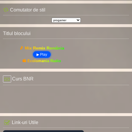
Comutator de stil
Titlul blocului
🎵 Mix Remix România
▶ Play
📻 Ecolomania Radio
Curs BNR
Link-uri Utile