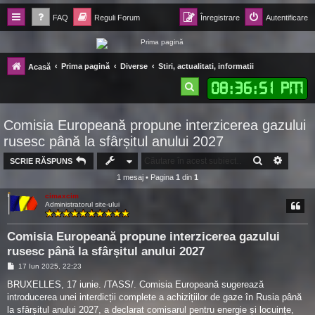
FAQ
Reguli Forum
Înregistrare
Autentificare
Forum Ecolomania™®
Prima pagină
Diverse
Stiri, actualitati, informatii
Acasă
-= Idei pentru viitor =-
08
:
36
:
52 PM
C
ă
Comisia Europeană propune interzicerea gazului
u
rusesc până la sfârșitul anului 2027
t
CĂUTARE
CĂUTA
SCRIE RĂSPUNS
a
1 mesaj • Pagina
1
din
1
r
cimaxcim
e
Administratorul site-ului
Comisia Europeană propune interzicerea gazului
rusesc până la sfârșitul anului 2027
M
17 Iun 2025, 22:23
e
s
BRUXELLES, 17 iunie. /TASS/. Comisia Europeană sugerează
a
introducerea unei interdicții complete a achizițiilor de gaze în Rusia până
j
la sfârșitul anului 2027, a declarat comisarul pentru energie și locuințe,