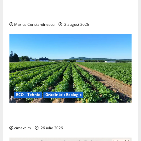
doar pentru tracțiune, ci și pentru încălzire complet
off‑grid
Marius Constantinescu
2 august 2026
ECO - Tehnic
Grădinărit Ecologic
Agricultura Viitorului: Tranziția Ecologică bazată pe
Tehnologie, nu pe Chimicale
cimaxcim
26 iulie 2026