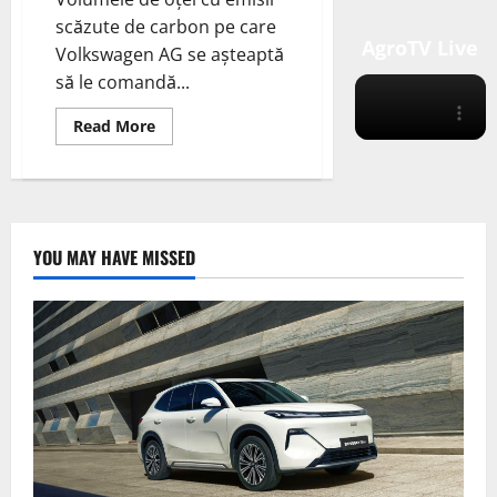
scăzute de carbon pe care
AgroTV Live
Volkswagen AG se așteaptă
să le comandă...
Read
Read More
more
about
Volkswagen
AG
și
Vulcan
Green
Steel
YOU MAY HAVE MISSED
(VGS)
au
semnat
un
memorandum
de
înțelegere
(MoU)
pentru
un
parteneriat
pentru
oțel
cu
emisii