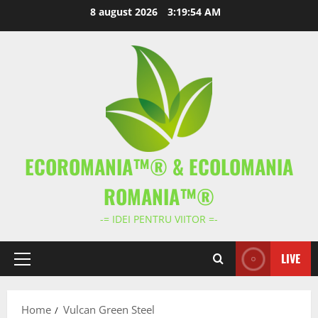
Skip
8 august 2026
3:19:55 AM
to
content
ECOROMANIA™® & ECOLOMANIA
ROMANIA™®
-= IDEI PENTRU VIITOR =-
LIVE
Primary
Menu
Home
Vulcan Green Steel