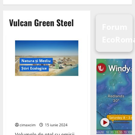
Vulcan Green Steel
Forum
EcoRom
Natura și Mediu
Știri Ecologice
Volkswagen AG și Vulcan Green
Steel (VGS) au semnat un
memorandum de înțelegere
(MoU) pentru un parteneriat
pentru oțel cu emisii scăzute
de carbon
cimaxcim
15 iunie 2024
Volumele de oțel cu emisii