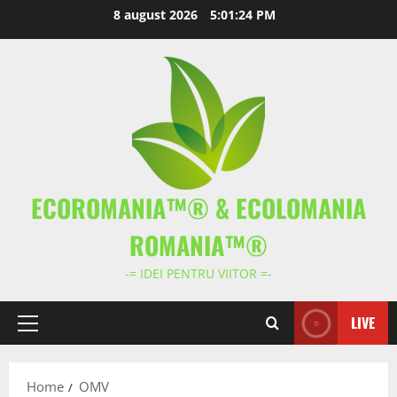
Skip
8 august 2026
5:01:24 PM
to
content
ECOROMANIA™® & ECOLOMANIA
ROMANIA™®
-= IDEI PENTRU VIITOR =-
LIVE
Primary
Menu
Home
OMV