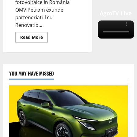
fotovoltaice în România
OMV Petrom extinde
AgroTV Live
parteneriatul cu
Renovatio...
Read
Read More
more
about
OMV
Petrom
și
Renovatio:
Un
Parteneriat
YOU MAY HAVE MISSED
pentru
Energia
Verde