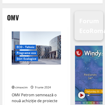
OMV
Forum
EcoRom
ECO - Tehnic
Programe eco
Știri Ecologice
OMV Petrom și Renovatio: Un
Parteneriat pentru Energia
Verde
cimaxcim
9 iunie 2024
OMV Petrom semnează o
nouă achiziție de proiecte