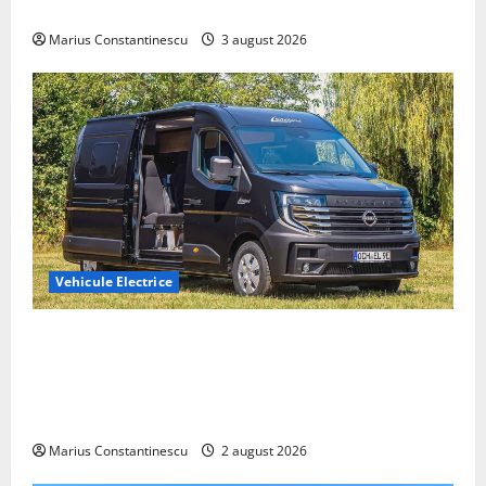
din lume
Marius Constantinescu
3 august 2026
Vehicule Electrice
Interstar‑e Relax: Nissan și Eifelland au creat o
rulotă electrică care folosește bateria de 87 kWh nu
doar pentru tracțiune, ci și pentru încălzire complet
off‑grid
Marius Constantinescu
2 august 2026