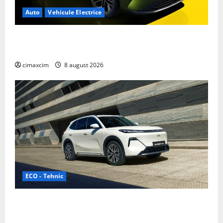
Auto
Vehicule Electrice
Nissan NX7: SUV-ul electrificat accesibil care extinde
gama Nissan în China
cimaxcim
8 august 2026
ECO - Tehnic
Geely lansează „Thunder”, unul dintre cele mai
compacte și eficiente sisteme de acționare electrică