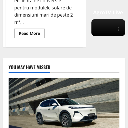
eficiența de conversie
pentru modulele solare de
AgroTV Live
dimensiuni mari de peste 2
m²...
Read
Read More
more
about
JinkoSolar
a
anunțat
o
performanță
remarcabilă
YOU MAY HAVE MISSED
în
dezvoltarea
modulului
său
solar
N-
type
TOPCon.