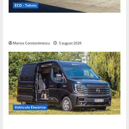
ECO - Tehnic
Geely lansează „Thunder”, unul dintre cele mai
compacte și eficiente sisteme de acționare electrică
din lume
Marius Constantinescu
3 august 2026
Vehicule Electrice
Interstar‑e Relax: Nissan și Eifelland au creat o