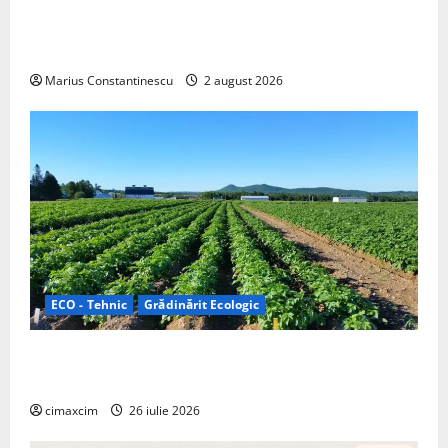
rulotă electrică care folosește bateria de 87 kWh nu
doar pentru tracțiune, ci și pentru încălzire complet
off‑grid
Marius Constantinescu
2 august 2026
ECO - Tehnic
Grădinărit Ecologic
Agricultura Viitorului: Tranziția Ecologică bazată pe
Tehnologie, nu pe Chimicale
cimaxcim
26 iulie 2026