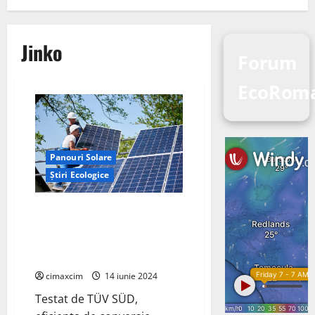
Jinko
Forum
EcoRoma
Panouri Solare
Știri Ecologice
JinkoSolar a anunțat o
performanță remarcabilă în
dezvoltarea modulului său solar
N-type TOPCon.
cimaxcim
14 iunie 2024
Testat de TÜV SÜD,