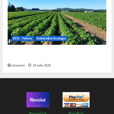
ECO - Tehnic
Grădinărit Ecologic
Agricultura Viitorului: Tranziția Ecologică bazată pe
Tehnologie, nu pe Chimicale
cimaxcim
26 iulie 2026
Revolut
PayPal