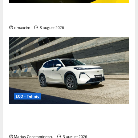
Nissan NX7: SUV-ul electrificat accesibil care extinde
gama Nissan în China
cimaxcim
8 august 2026
ECO - Tehnic
Geely lansează „Thunder”, unul dintre cele mai
compacte și eficiente sisteme de acționare electrică
din lume
Marius Constantinescu
3 august 2026