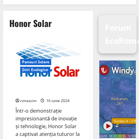
Honor Solar
Forum
EcoRom
Panouri Solare
Știri Ecologice
Honor Solar Strălucește la
SNEC 2024
cimaxcim
16 iunie 2024
Într-o demonstrație
impresionantă de inovație
și tehnologie, Honor Solar
a captivat atenția tuturor la