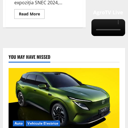
expoziția SNEC 2024,...
AgroTV Live
Read
Read More
more
about
Honor
Solar
Strălucește
la
SNEC
2024
YOU MAY HAVE MISSED
Auto
Vehicule Electrice