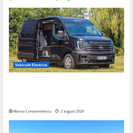
Vehicule Electrice
Interstar‑e Relax: Nissan și Eifelland au creat o
rulotă electrică care folosește bateria de 87 kWh nu
doar pentru tracțiune, ci și pentru încălzire complet
off‑grid
Marius Constantinescu
2 august 2026