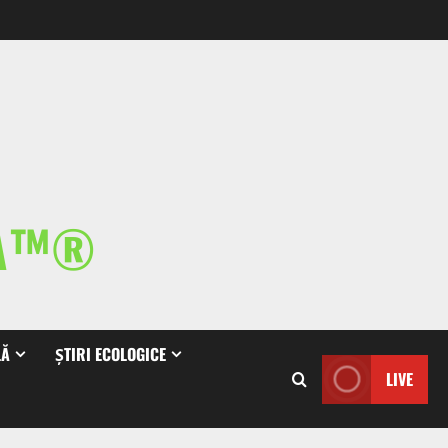
IA™®
LĂ
ȘTIRI ECOLOGICE
LIVE