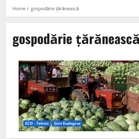
Home
gospodărie țărănească
gospodărie țărăneasc
ECO - Tehnic
Știri Ecologice