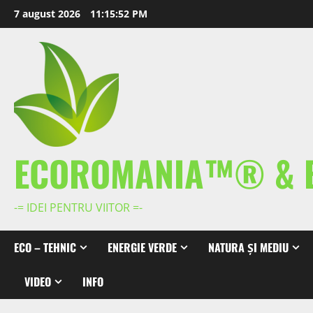
Skip
7 august 2026
11:15:53 PM
to
content
ECOROMANIA™® & 
-= IDEI PENTRU VIITOR =-
ECO – TEHNIC
ENERGIE VERDE
NATURA ȘI MEDIU
VIDEO
INFO