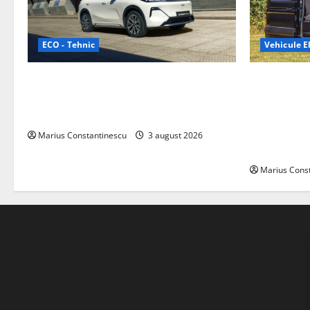
ECO - Tehnic
Vehicule El
Geely lansează „Thunder”, unul dintre
Interstar‑e 
cele mai compacte și eficiente sisteme
creat o rul
de acționare electrică din lume
bateria de 
tracțiune, c
Marius Constantinescu
3 august 2026
off‑grid
Marius Cons