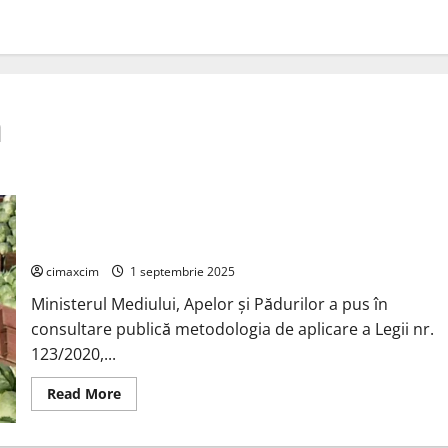
ă
Legea mirosurilor riscă să devină o aberație birocratică:
gospodăriile și fermele mici, principalele victime
cimaxcim
1 septembrie 2025
Ministerul Mediului, Apelor și Pădurilor a pus în
consultare publică metodologia de aplicare a Legii nr.
123/2020,...
Read
Read More
more
about
Legea