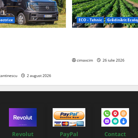
ectrice
ECO - Tehnic
Grădinărit Ecolo
Relax: Nissan și Eifelland au
Agricultura Viitorului: Tranzi
otă electrică care folosește
Ecologică bazată pe Tehnolog
87 kWh nu doar pentru
Chimicale
i și pentru încălzire complet
cimaxcim
26 iulie 2026
tantinescu
2 august 2026
Revolut
PayPal
Contact