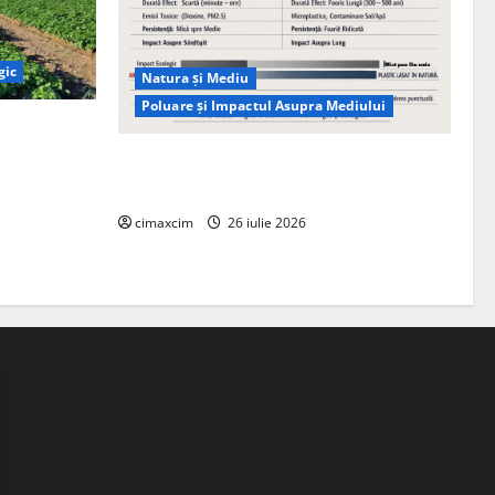
gic
Natura și Mediu
Poluare și Impactul Asupra Mediului
ția
ie, nu pe
Managementul deșeurilor în România:
probleme reale, soluții și tehnologii noi
cimaxcim
26 iulie 2026