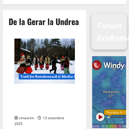
De la Gerar la Undrea
Forum
EcoRom
Tradiție Românească și Mediu Curat
Calendarul Naturii Românești:
De la Gerar la Undrea — Un An
al Tradițiilor și Renașterii
Naturii
cimaxcim
13 octombrie
2025