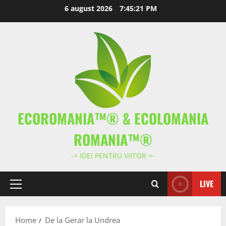
Skip
6 august 2026
7:45:22 PM
to
content
ECOROMANIA™® & ECOLOMANIA
ROMANIA™®
-= IDEI PENTRU VIITOR =-
LIVE
Primary
Menu
Home
De la Gerar la Undrea