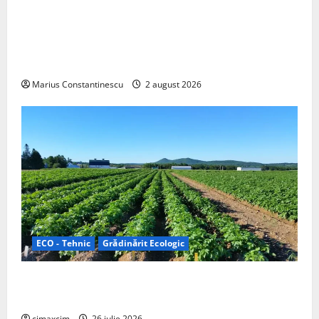
Interstar‑e Relax: Nissan și Eifelland au creat o
rulotă electrică care folosește bateria de 87 kWh nu
doar pentru tracțiune, ci și pentru încălzire complet
off‑grid
Marius Constantinescu
2 august 2026
ECO - Tehnic
Grădinărit Ecologic
Agricultura Viitorului: Tranziția Ecologică bazată pe
Tehnologie, nu pe Chimicale
cimaxcim
26 iulie 2026