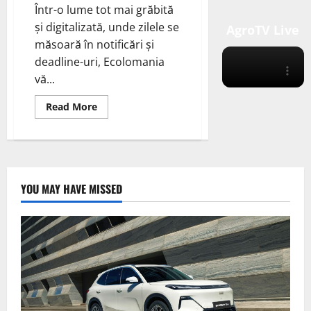
Într-o lume tot mai grăbită
și digitalizată, unde zilele se
AgroTV Live
măsoară în notificări și
deadline-uri, Ecolomania
vă...
Read
Read More
more
about
Calendarul
Naturii
Românești:
De
la
Gerar
YOU MAY HAVE MISSED
la
Undrea
—
Un
An
al
Tradițiilor
și
Renașterii
Naturii