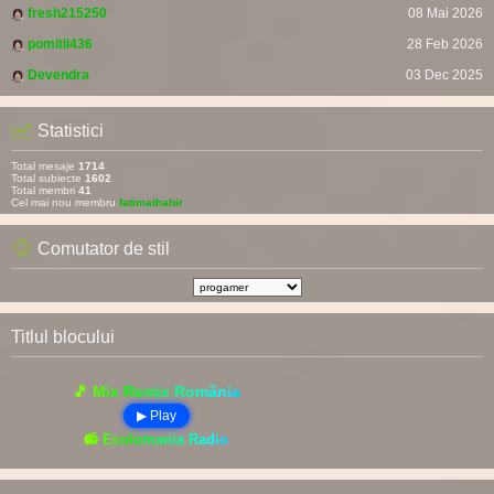
fresh215250
08 Mai 2026
pomitil436
28 Feb 2026
Devendra
03 Dec 2025
Statistici
Total mesaje
1714
Total subiecte
1602
Total membri
41
Cel mai nou membru
fatimathahir
Comutator de stil
Titlul blocului
🎵 Mix Remix România
▶ Play
📻 Ecolomania Radio