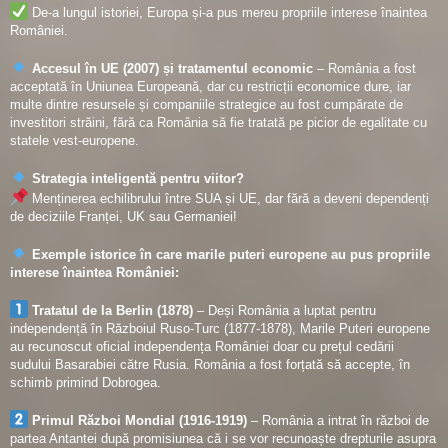
De-a lungul istoriei, Europa și-a pus mereu propriile interese înaintea
României.
Accesul în UE (2007) și tratamentul economic
– România a fost
acceptată în Uniunea Europeană, dar cu restricții economice dure, iar
multe dintre resursele și companiile strategice au fost cumpărate de
investitori străini, fără ca România să fie tratată pe picior de egalitate cu
statele vest-europene.
Strategia inteligentă pentru viitor?
Menținerea echilibrului între SUA și UE, dar fără a deveni dependenți
de deciziile Franței, UK sau Germaniei!
Exemple istorice în care marile puteri europene au pus propriile
interese înaintea României:
Tratatul de la Berlin (1878)
– Deși România a luptat pentru
independență în Războiul Ruso-Turc (1877-1878), Marile Puteri europene
au recunoscut oficial independența României doar cu prețul cedării
sudului Basarabiei către Rusia. România a fost forțată să accepte, în
schimb primind Dobrogea.
Primul Război Mondial (1916-1919)
– România a intrat în război de
partea Antantei după promisiunea că i se vor recunoaște drepturile asupra