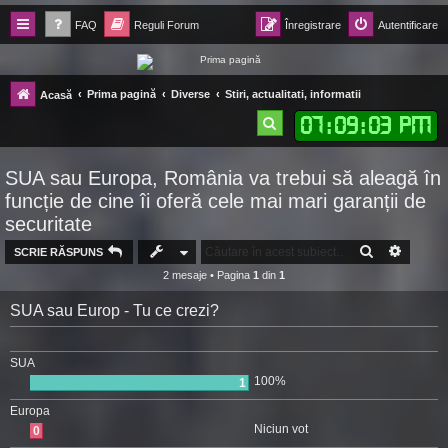
FAQ
Reguli Forum
Înregistrare
Autentificare
Forum Ecolomania™®
Prima pagină
Diverse
Stiri, actualitati, informatii
Acasă
-= Idei pentru viitor =-
07
:
09
:
04 PM
C
ă
SUA sau Europa, România va trebui să aleagă în
u
funcție de cine îi oferă cele mai mari garanții de
t
securitate
a
CĂUTARE
CĂUTA
SCRIE RĂSPUNS
r
2 mesaje • Pagina
1
din
1
e
SUA sau Europ - Tu ce crezi?
SUA
100%
1
Europa
Niciun vot
0