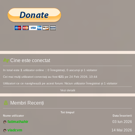
Cine este conectat
In total este
1
utilizator online :: 0 înregistrați, 0 ascunși și 1 vizitator
Cei mai mulţi utilizatori conectaţi au fost
621
pe 24 Feb 2026, 10:44
Utilizatori ce ce navighează pe acest forum: Niciun utilizator înregistrat și 1 vizitator
Vezi detalii
Membri Recenți
Tot timpul
Nume utilizator
Data Înscrierii
fatimathahir
03 Iun 2026
vladcvm
14 Mai 2026