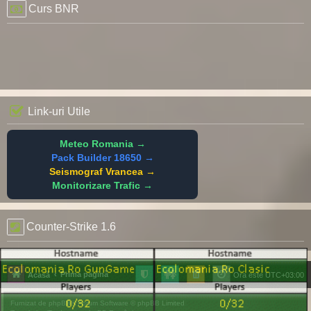
Curs BNR
Link-uri Utile
Meteo Romania →
Pack Builder 18650 →
Seismograf Vrancea →
Monitorizare Trafic →
Counter-Strike 1.6
Prima pagină
Acasă
Ora este
UTC+03:00
Furnizat de
phpBB
® Forum Software © phpBB Limited