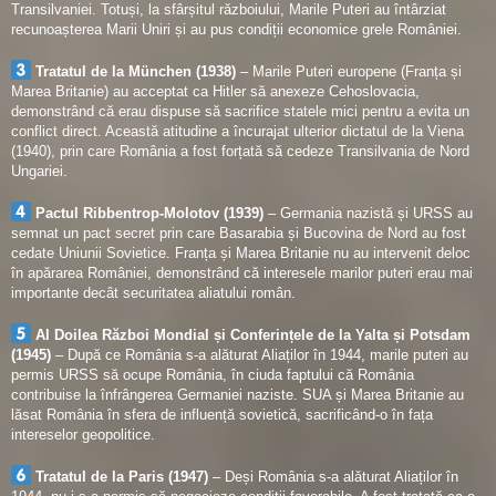
Transilvaniei. Totuși, la sfârșitul războiului, Marile Puteri au întârziat
recunoașterea Marii Uniri și au pus condiții economice grele României.
Tratatul de la München (1938)
– Marile Puteri europene (Franța și
Marea Britanie) au acceptat ca Hitler să anexeze Cehoslovacia,
demonstrând că erau dispuse să sacrifice statele mici pentru a evita un
conflict direct. Această atitudine a încurajat ulterior dictatul de la Viena
(1940), prin care România a fost forțată să cedeze Transilvania de Nord
Ungariei.
Pactul Ribbentrop-Molotov (1939)
– Germania nazistă și URSS au
semnat un pact secret prin care Basarabia și Bucovina de Nord au fost
cedate Uniunii Sovietice. Franța și Marea Britanie nu au intervenit deloc
în apărarea României, demonstrând că interesele marilor puteri erau mai
importante decât securitatea aliatului român.
Al Doilea Război Mondial și Conferințele de la Yalta și Potsdam
(1945)
– După ce România s-a alăturat Aliaților în 1944, marile puteri au
permis URSS să ocupe România, în ciuda faptului că România
contribuise la înfrângerea Germaniei naziste. SUA și Marea Britanie au
lăsat România în sfera de influență sovietică, sacrificând-o în fața
intereselor geopolitice.
Tratatul de la Paris (1947)
– Deși România s-a alăturat Aliaților în