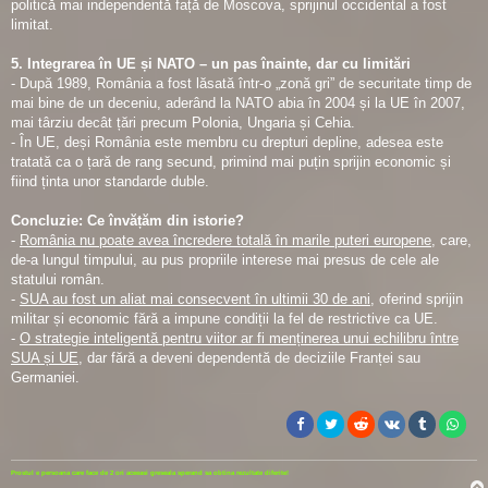
politică mai independentă față de Moscova, sprijinul occidental a fost
limitat.
5. Integrarea în UE și NATO – un pas înainte, dar cu limitări
- După 1989, România a fost lăsată într-o „zonă gri” de securitate timp de
mai bine de un deceniu, aderând la NATO abia în 2004 și la UE în 2007,
mai târziu decât țări precum Polonia, Ungaria și Cehia.
- În UE, deși România este membru cu drepturi depline, adesea este
tratată ca o țară de rang secund, primind mai puțin sprijin economic și
fiind ținta unor standarde duble.
Concluzie: Ce învățăm din istorie?
-
România nu poate avea încredere totală în marile puteri europene
, care,
de-a lungul timpului, au pus propriile interese mai presus de cele ale
statului român.
-
SUA au fost un aliat mai consecvent în ultimii 30 de ani
, oferind sprijin
militar și economic fără a impune condiții la fel de restrictive ca UE.
-
O strategie inteligentă pentru viitor ar fi menținerea unui echilibru între
SUA și UE
, dar fără a deveni dependentă de deciziile Franței sau
Germaniei.
Prostul e persoana care face de 2 ori aceeasi greseala sperand sa obtina rezultate diferite!