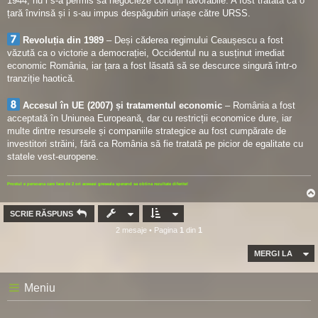
1944, nu i s-a permis să negocieze condiții favorabile. A fost tratată ca o
țară învinsă și i s-au impus despăgubiri uriașe către URSS.
Revoluția din 1989
– Deși căderea regimului Ceaușescu a fost
văzută ca o victorie a democrației, Occidentul nu a susținut imediat
economic România, iar țara a fost lăsată să se descurce singură într-o
tranziție haotică.
Accesul în UE (2007) și tratamentul economic
– România a fost
acceptată în Uniunea Europeană, dar cu restricții economice dure, iar
multe dintre resursele și companiile strategice au fost cumpărate de
investitori străini, fără ca România să fie tratată pe picior de egalitate cu
statele vest-europene.
Prostul e persoana care face de 2 ori aceeasi greseala sperand sa obtina rezultate diferite!
SCRIE RĂSPUNS
2 mesaje • Pagina
1
din
1
MERGI LA
Meniu