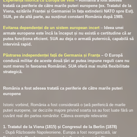
Experiența istorică cu Europa de Vest
–
România a fost adesea
tratată ca periferie de către marile puteri europene (ex. Tratatul de la
Viena, ezitările Franței și Germaniei în fața extinderii NATO spre Est).
SUA, pe de altă parte, au susținut constant România după 1989.
Evitarea dependenței de un sistem european incert
–
Ideea unei
armate europene este încă la început și nu există o certitudine că ar
putea funcționa eficient. SUA au deja o armată puternică, capabilă să
intervină rapid.
Păstrarea independenței față de Germania și Franța
– O Europă
condusă militar de aceste două țări ar putea impune reguli care nu
sunt mereu în favoarea României. SUA oferă mai multă flexibilitate
strategică.
România a fost adesea tratată ca periferie de către marile puteri
europene
Istoric vorbind, România a fost considerată o țară periferică de marile
puteri europene, iar deciziile majore privind soarta sa au fost luate fără un
cuvânt real din partea românilor. Câteva exemple relevante:
1. Tratatul de la Viena (1815) și Congresul de la Berlin (1878)
- După Războaiele Napoleoniene, Europa a fost reorganizată, iar