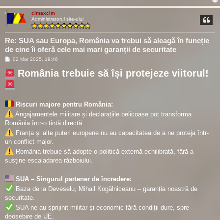
cimaxcim
Administratorul site-ului
Re: SUA sau Europa, România va trebui să aleagă în funcție
de cine îi oferă cele mai mari garanții de securitate
M
02 Mar 2025, 19:46
e
s
România trebuie să își protejeze viitorul!
a
j
Riscuri majore pentru România:
Angajamentele militare și declarațiile belicoase pot transforma
România într-o țintă directă.
Franța și alte puteri europene nu au capacitatea de a ne proteja într-
un conflict major.
România trebuie să adopte o politică externă echilibrată, fără a
susține escaladarea războiului.
SUA – Singurul partener de încredere:
Baza de la Deveselu, Mihail Kogălniceanu – garanția noastră de
securitate.
SUA ne-au sprijinit militar și economic fără condiții dure, spre
deosebire de UE.