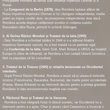
Principatele Române au rămas sub influența Imperiului Otoman și a
Rusiei.
- La
Congresul de la Berlin (1878)
, deși România luptase alături de
Rusia împotriva Imperiului Otoman și își câștigase independența, marile
puteri au impus condiții dure: recunoașterea independenței doar dacă
România acorda drepturi cetățenești evreilor și cedarea sudului
Basarabiei către Rusia, primind în schimb Dobrogea.
2. Al Doilea Război Mondial și Tratatul de la Ialta (1945)
- Deși România a schimbat tabăra în 1944 și s-a alăturat Aliaților
împotriva Germaniei naziste, nu a fost tratată ca un partener egal.
- La
Conferința de la Ialta
, liderii SUA, Marii Britanii și URSS au împărțit
Europa în sfere de influență, iar România a fost cedată Uniunii Sovietice,
fără ca populația să fie consultată.
3. Tratatul de la Trianon (1920) și relațiile tensionate cu Occidentul
interbelic
- După Primul Război Mondial, România a reușit să-și unească teritoriile
istorice (Transilvania, Basarabia, Bucovina), dar marile puteri occidentale
(Franța, Marea Britanie) nu au intervenit decisiv pentru a proteja granițele
României în fața revizionismului maghiar sau sovietic.
4. Războiul Rece și Tratatul de la Varșovia
- România a fost integrată forțat în blocul sovietic, iar Occidentul nu a
intervenit pentru a o ajuta. Chiar și atunci când Ceaușescu a încercat o