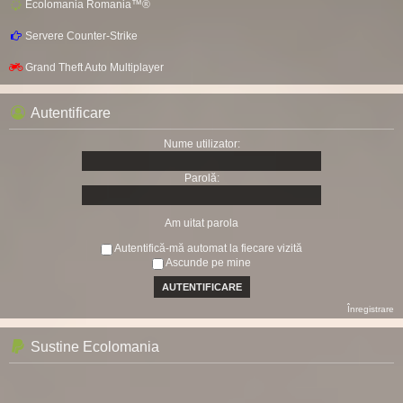
Ecolomania Romania™®
Servere Counter-Strike
Grand Theft Auto Multiplayer
Autentificare
Nume utilizator:
Parolă:
Am uitat parola
Autentifică-mă automat la fiecare vizită
Ascunde pe mine
Înregistrare
Sustine Ecolomania