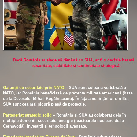
mânia ar alege să rămână cu SUA, ar fi o decizie bazată pe
securitate, stabilitate și continuitate strategică.
Garanții de securitate prin NATO
–
SUA sunt coloana vertebrală a
NATO, iar România beneficiază de prezența militară americană (baza
de la Deveselu, Mihail Kogălniceanu). În fața amenințărilor din Est,
SUA sunt cea mai sigură plasă de protecție.
Parteneriat strategic solid
– România și SUA au colaborat deja în
multiple domenii: securitate, energie (reactoarele nucleare de la
Cernavodă), investiții și tehnologii avansate.