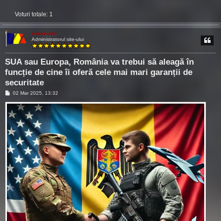
Voturi totale:
1
cimaxcim
Administratorul site-ului
SUA sau Europa, România va trebui să aleagă în
funcție de cine îi oferă cele mai mari garanții de
securitate
M
02 Mar 2025, 13:32
e
s
a
j