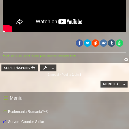
Prostul e persoana care face de 2 ori aceeasi greseala sperand sa obtina rezultate diferite!
SCRIE RĂSPUNS
1 mesaj • Pagina
1
din
1
MERGI LA
Meniu
Ecolomania Romania™®
Servere Counter-Strike