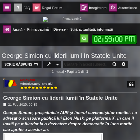
FAQ
Reguli Forum
Înregistrare
Autentificare
Forum Ecolomania™®
Prima pagină
Diverse
Stiri, actualitati, informatii
Acasă
-= Idei pentru viitor =-
02
:
59
:
01 PM
C
ă
George Simion cu liderii lumii în Statele Unite
u
t
CĂUTARE
CĂUTA
SCRIE RĂSPUNS
1 mesaj • Pagina
1
din
1
a
cimaxcim
r
Administratorul site-ului
e
George Simion cu liderii lumii în Statele Unite
M
21 Feb 2025, 00:35
e
s
George Simion, președintele AUR și liderul suveraniștilor români, i-a
a
adresat o scrisoare publică lui Elon Musk, pe platforma X, în care îl
j
invită pe miliardar la o dezbatere despre democrație în luna martie
sau aprilie a acestui an.