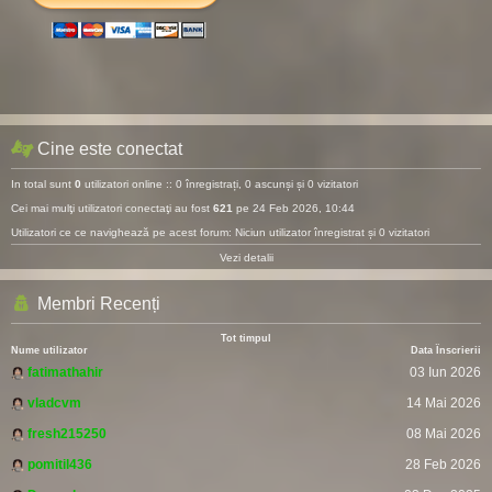
Cine este conectat
In total sunt
0
utilizatori online :: 0 înregistrați, 0 ascunși și 0 vizitatori
Cei mai mulţi utilizatori conectaţi au fost
621
pe 24 Feb 2026, 10:44
Utilizatori ce ce navighează pe acest forum: Niciun utilizator înregistrat și 0 vizitatori
Vezi detalii
Membri Recenți
Tot timpul
Nume utilizator
Data Înscrierii
fatimathahir
03 Iun 2026
vladcvm
14 Mai 2026
fresh215250
08 Mai 2026
pomitil436
28 Feb 2026