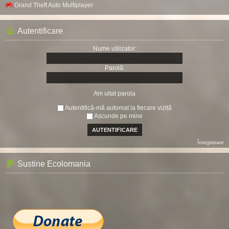
Grand Theft Auto Multiplayer
Autentificare
Nume utilizator:
Parolă:
Am uitat parola
Autentifică-mă automat la fiecare vizită
Ascunde pe mine
Înregistrare
Sustine Ecolomania