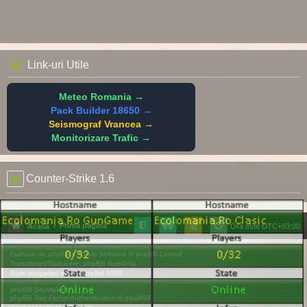
Link-uri Utile
Meteo Romania →
Pack Builder 18650 →
Seismograf Vrancea →
Monitorizare Trafic →
Counter-Strike 1.6
Prima pagină
Acasă
Ora este
UTC+03:00
Furnizat de
phpBB
® Forum Software © phpBB Limited
Translation/Traducere:
phpBB România
Style
progamer
de ©
Mazeltof
2018
phpBB SiteMaker
phpBB Two Factor Authentication ©
paul999