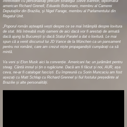
întrevederi cu personalităţi precum strategul Steve Bannon, diplomatul
american Richard Grenell, Eduardo Bolsonaro, membru al Camerei
Deputaţilor din Brazilia, şi Nigel Farage, membru al Parlamentului din
Regatul Unit.
„Poporul român așteaptă vești despre ce se mai întâmplă despre lovitura
de stat. Mă întreabă mulți oameni de aici dacă vor fi arestați de armată
dacă ajung la București și dacă Statul Paralel a dat o lovitură. Le mai
spun că a venit discursul lui JD Vance de la München ca un pansament
pentru noi românii, care am crezut niște propagandiști cumpărați ca să
mintă.
Va veni și Elon Musk aici la convenție. Americani fac un jurământ pentru
steag. Cântă imnul și țin o rugăciune. Dacă am fi făcut și noi, AUR, așa
ceva, ne-ar fi catalogat fasciști. Eu împreună cu Sorin Muncaciu am fost
așezați cu Matt Schlap cu Richard Grennel și fiul fostului președinte al
Brazilie și alte personalități.