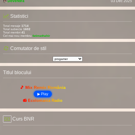
Devendra
03 Dec 2025
Statistici
Total mesaje
1714
Total subiecte
1602
Total membri
41
Cel mai nou membru
fatimathahir
Comutator de stil
Titlul blocului
🎵 Mix Remix România
▶ Play
📻 Ecolomania Radio
Curs BNR