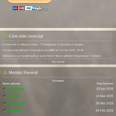
Cine este conectat
In total este
1
utilizator online :: 0 înregistrați, 0 ascunși și 1 vizitator
Cei mai mulţi utilizatori conectaţi au fost
621
pe 24 Feb 2026, 10:44
Utilizatori ce ce navighează pe acest forum: Niciun utilizator înregistrat și 1 vizitator
Vezi detalii
Membri Recenți
Tot timpul
Nume utilizator
Data Înscrierii
fatimathahir
03 Iun 2026
vladcvm
14 Mai 2026
fresh215250
08 Mai 2026
pomitil436
28 Feb 2026