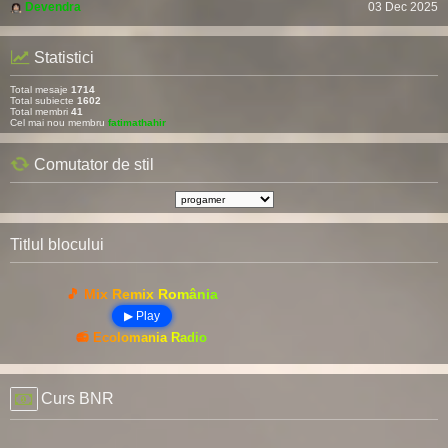
Devendra
03 Dec 2025
Statistici
Total mesaje
1714
Total subiecte
1602
Total membri
41
Cel mai nou membru
fatimathahir
Comutator de stil
Titlul blocului
🎵 Mix Remix România
▶ Play
📻 Ecolomania Radio
Curs BNR