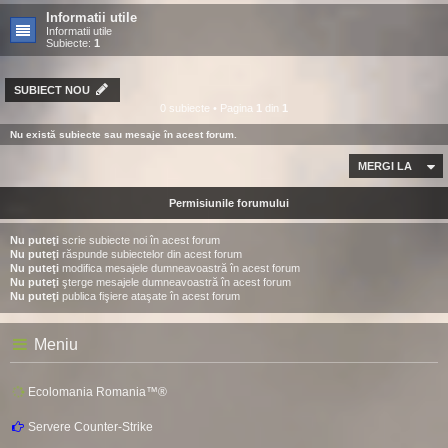
Informatii utile
Informatii utile
Subiecte:
1
SUBIECT NOU
0 subiecte • Pagina
1
din
1
Nu există subiecte sau mesaje în acest forum.
MERGI LA
Permisiunile forumului
Nu puteţi
scrie subiecte noi în acest forum
Nu puteţi
răspunde subiectelor din acest forum
Nu puteţi
modifica mesajele dumneavoastră în acest forum
Nu puteţi
şterge mesajele dumneavoastră în acest forum
Nu puteţi
publica fişiere ataşate în acest forum
Meniu
Ecolomania Romania™®
Servere Counter-Strike