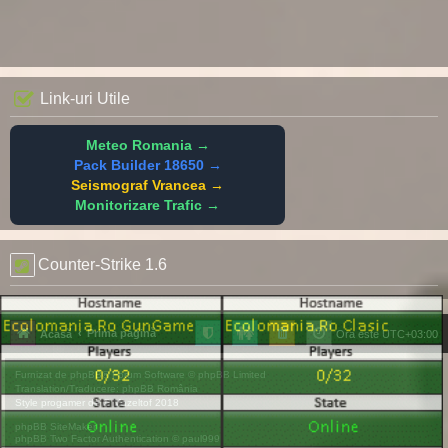
Link-uri Utile
Meteo Romania →
Pack Builder 18650 →
Seismograf Vrancea →
Monitorizare Trafic →
Counter-Strike 1.6
Prima pagină
Acasă
Ora este
UTC+03:00
Furnizat de
phpBB
® Forum Software © phpBB Limited
Translation/Traducere:
phpBB România
Style
progamer
de ©
Mazeltof
2018
phpBB SiteMaker
phpBB Two Factor Authentication ©
paul999