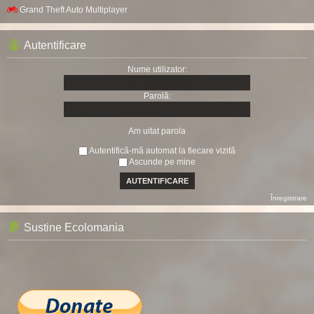
Grand Theft Auto Multiplayer
Autentificare
Nume utilizator:
Parolă:
Am uitat parola
Autentifică-mă automat la fiecare vizită
Ascunde pe mine
Înregistrare
Sustine Ecolomania