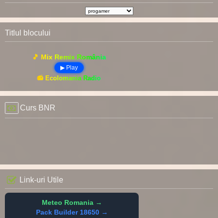
Titlul blocului
🎵 Mix Remix România
▶ Play
📻 Ecolomania Radio
Curs BNR
Link-uri Utile
Meteo Romania →
Pack Builder 18650 →