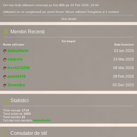
Cei mai mulţi utilizatori conectaţi au fost
621
pe 24 Feb 2026, 10:44
Utilizatori ce ce navighează pe acest forum: Niciun utilizator înregistrat și 1 vizitator
Vezi detalii
Membri Recenți
Tot timpul
Nume utilizator
Data Înscrierii
fatimathahir
03 Iun 2026
vladcvm
14 Mai 2026
fresh215250
08 Mai 2026
pomitil436
28 Feb 2026
Devendra
03 Dec 2025
Statistici
Total mesaje
1714
Total subiecte
1602
Total membri
41
Cel mai nou membru
fatimathahir
Comutator de stil