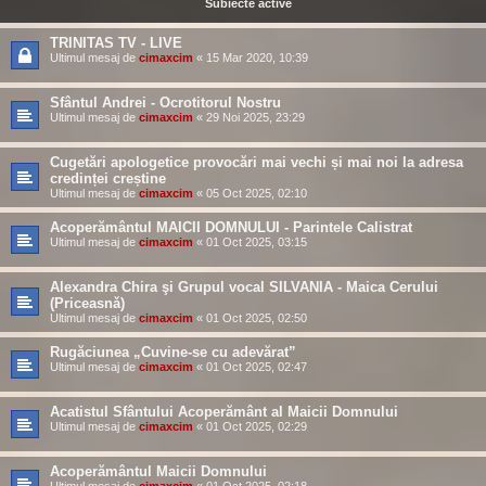
Subiecte active
TRINITAS TV - LIVE
Ultimul mesaj de
cimaxcim
«
15 Mar 2020, 10:39
Sfântul Andrei - Ocrotitorul Nostru
Ultimul mesaj de
cimaxcim
«
29 Noi 2025, 23:29
Cugetări apologetice provocări mai vechi și mai noi la adresa
credinței creștine
Ultimul mesaj de
cimaxcim
«
05 Oct 2025, 02:10
Acoperământul MAICII DOMNULUI - Parintele Calistrat
Ultimul mesaj de
cimaxcim
«
01 Oct 2025, 03:15
Alexandra Chira şi Grupul vocal SILVANIA - Maica Cerului
(Priceasnǎ)
Ultimul mesaj de
cimaxcim
«
01 Oct 2025, 02:50
Rugăciunea „Cuvine-se cu adevărat”
Ultimul mesaj de
cimaxcim
«
01 Oct 2025, 02:47
Acatistul Sfântului Acoperământ al Maicii Domnului
Ultimul mesaj de
cimaxcim
«
01 Oct 2025, 02:29
Acoperământul Maicii Domnului