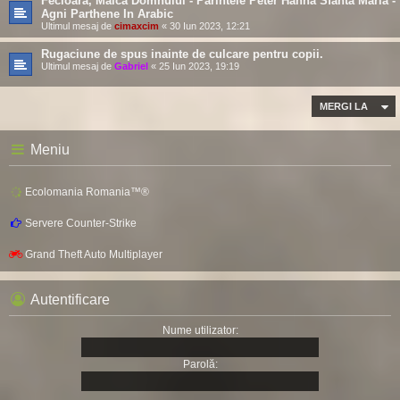
Fecioară, Maica Domnului - Părintele Peter Hanna Sfanta Maria -
Agni Parthene In Arabic
Ultimul mesaj de
cimaxcim
«
30 Iun 2023, 12:21
Rugaciune de spus inainte de culcare pentru copii.
Ultimul mesaj de
Gabriel
«
25 Iun 2023, 19:19
MERGI LA
Meniu
Ecolomania Romania™®
Servere Counter-Strike
Grand Theft Auto Multiplayer
Autentificare
Nume utilizator:
Parolă: