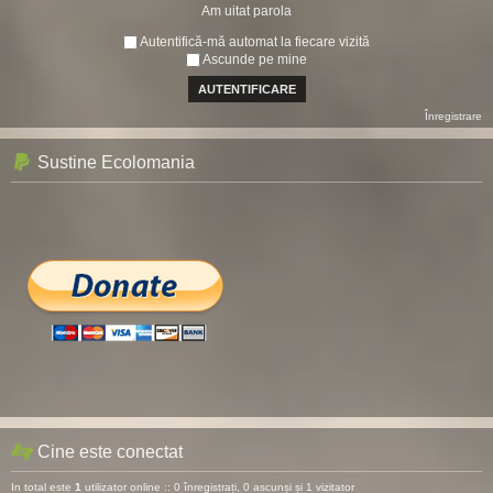
Am uitat parola
Autentifică-mă automat la fiecare vizită
Ascunde pe mine
Înregistrare
Sustine Ecolomania
Cine este conectat
In total este
1
utilizator online :: 0 înregistrați, 0 ascunși și 1 vizitator