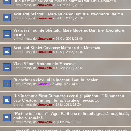
Bucureștilor, ale cărui moaște sunt la Patriarhia Română
Ultimul mesaj de
cimaxcim
«
26 Oct 2023, 23:12
Acatistul Sfântului Mare Mucenic Dimitrie, Izvorâtorul de mir
Ultimul mesaj de
cimaxcim
«
26 Oct 2023, 23:10
Viața și minunile Sfântului Mare Mucenic Dimitrie, Izvorâtorul
de mir
Ultimul mesaj de
cimaxcim
«
26 Oct 2023, 23:09
Acatistul Sfintei Cuvioase Matrona din Moscova
Ultimul mesaj de
cimaxcim
«
11 Sep 2023, 00:45
Viața Sfintei Matrona din Moscova
Ultimul mesaj de
cimaxcim
«
11 Sep 2023, 00:42
Rugaciunea elevului la inceputul anului scolar.
Ultimul mesaj de
Gabriel
«
25 Aug 2023, 14:16
"La început a făcut Dumnezeu cerul şi pământul." Dumnezeu
este Creatorul întregii lumi, văzute şi nevăzute.
Ultimul mesaj de
cimaxcim
«
29 Iul 2023, 22:20
"Pe tine te fericim" - Agni Parthene în limbile greacă, maghiară,
arabă și română
Ultimul mesaj de
cimaxcim
«
30 Iun 2023, 13:21