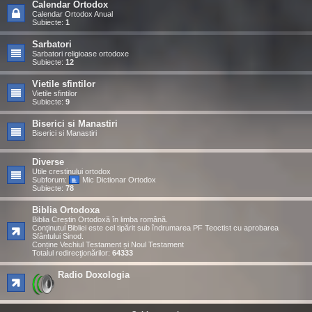
Calendar Ortodox
Calendar Ortodox Anual
Subiecte:
1
Sarbatori
Sarbatori religioase ortodoxe
Subiecte:
12
Vietile sfintilor
Vietile sfintilor
Subiecte:
9
Biserici si Manastiri
Biserici si Manastiri
Diverse
Utile crestinului ortodox
Subforum:
Mic Dictionar Ortodox
Subiecte:
78
Biblia Ortodoxa
Biblia Creștin Ortodoxă în limba română.
Conţinutul Bibliei este cel tipărit sub îndrumarea PF Teoctist cu aprobarea
Sfântului Sinod.
Conține Vechiul Testament și Noul Testament
Totalul redirecţionărilor:
64333
Radio Doxologia