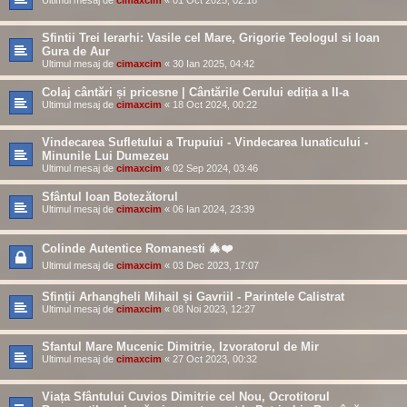
Ultimul mesaj de
cimaxcim
«
01 Oct 2025, 02:18
Sfintii Trei Ierarhi: Vasile cel Mare, Grigorie Teologul si Ioan
Gura de Aur
Ultimul mesaj de
cimaxcim
«
30 Ian 2025, 04:42
Colaj cântări și pricesne | Cântările Cerului ediția a II-a
Ultimul mesaj de
cimaxcim
«
18 Oct 2024, 00:22
Vindecarea Sufletului a Trupuiui - Vindecarea lunaticului -
Minunile Lui Dumezeu
Ultimul mesaj de
cimaxcim
«
02 Sep 2024, 03:46
Sfântul Ioan Botezătorul
Ultimul mesaj de
cimaxcim
«
06 Ian 2024, 23:39
Colinde Autentice Romanesti 🎄❤️
Ultimul mesaj de
cimaxcim
«
03 Dec 2023, 17:07
Sfinții Arhangheli Mihail și Gavriil - Parintele Calistrat
Ultimul mesaj de
cimaxcim
«
08 Noi 2023, 12:27
Sfantul Mare Mucenic Dimitrie, Izvoratorul de Mir
Ultimul mesaj de
cimaxcim
«
27 Oct 2023, 00:32
Viața Sfântului Cuvios Dimitrie cel Nou, Ocrotitorul