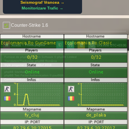
Seismograf Vrancea →
Monitorizare Trafic →
Counter-Strike 1.6
Prima pagină
Acasă
Ora este
UTC+03:00
Furnizat de
phpBB
® Forum Software © phpBB Limited
Translation/Traducere:
phpBB România
Style
progamer
de ©
Mazeltof
2018
phpBB SiteMaker
phpBB Two Factor Authentication ©
paul999
Confidențialitate
|
Termeni