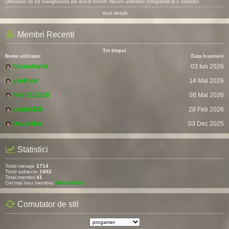
Utilizatori ce ce navighează pe acest forum: Niciun utilizator înregistrat și 1 vizitator
Vezi detalii
Membri Recenți
Tot timpul
Nume utilizator
Data Înscrierii
fatimathahir
03 Iun 2026
vladcvm
14 Mai 2026
fresh215250
08 Mai 2026
pomitil436
28 Feb 2026
Devendra
03 Dec 2025
Statistici
Total mesaje
1714
Total subiecte
1602
Total membri
41
Cel mai nou membru
fatimathahir
Comutator de stil