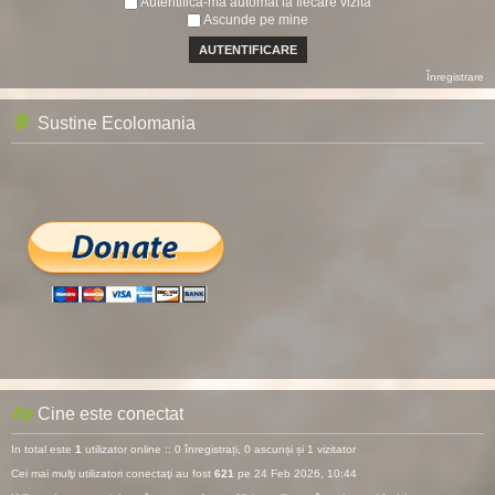
Autentifică-mă automat la fiecare vizită
Ascunde pe mine
Înregistrare
Sustine Ecolomania
Cine este conectat
In total este
1
utilizator online :: 0 înregistrați, 0 ascunși și 1 vizitator
Cei mai mulţi utilizatori conectaţi au fost
621
pe 24 Feb 2026, 10:44