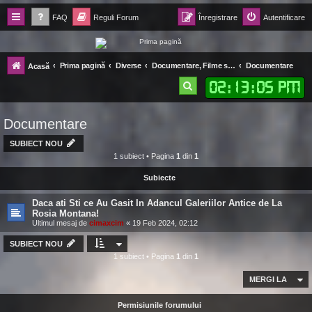
FAQ
Reguli Forum
Înregistrare
Autentificare
Forum Ecolomania™®
Prima pagină
Diverse
Documentare, Filme si Televiziune
Documentare
Acasă
-= Idei pentru viitor =-
02
:
13
:
05 PM
C
ă
Documentare
u
t
SUBIECT NOU
1 subiect • Pagina
1
din
1
a
Subiecte
r
e
Daca ati Sti ce Au Gasit In Adancul Galeriilor Antice de La
Rosia Montana!
Ultimul mesaj de
cimaxcim
«
19 Feb 2024, 02:12
SUBIECT NOU
1 subiect • Pagina
1
din
1
MERGI LA
Permisiunile forumului