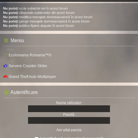
Nu puteţi
scrie subiecte noi în acest forum
Nu puteţi
răspunde subiectelor din acest forum
Nu puteţi
modifica mesajele dumneavoastră în acest forum
Nu puteţi
şterge mesajele dumneavoastră în acest forum
Nu puteţi
publica fişiere ataşate în acest forum
Meniu
Ecolomania Romania™®
Servere Counter-Strike
Grand Theft Auto Multiplayer
Autentificare
Nume utilizator:
Parolă:
Am uitat parola