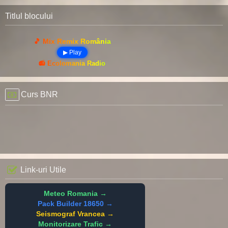
Titlul blocului
🎵 Mix Remix România
▶ Play
📻 Ecolomania Radio
Curs BNR
Link-uri Utile
Meteo Romania →
Pack Builder 18650 →
Seismograf Vrancea →
Monitorizare Trafic →