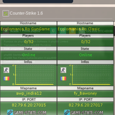
Counter-Strike 1.6
Prima pagină
Acasă
Ora este
UTC+03:00
Furnizat de
phpBB
® Forum Software © phpBB Limited
Translation/Traducere:
phpBB România
Style
progamer
de ©
Mazeltof
2018
phpBB SiteMaker
phpBB Two Factor Authentication ©
paul999
Confidențialitate
|
Termeni