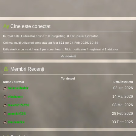
Cine este conectat
In total este
1
utilizator online :: 0 înregistrați, 0 ascunși și 1 vizitator
Cei mai mulţi utilizatori conectaţi au fost
621
pe 24 Feb 2026, 10:44
Utilizatori ce ce navighează pe acest forum: Niciun utilizator înregistrat și 1 vizitator
Vezi detalii
Membri Recenți
Tot timpul
Nume utilizator
Data Înscrierii
fatimathahir
03 Iun 2026
vladcvm
14 Mai 2026
fresh215250
08 Mai 2026
pomitil436
28 Feb 2026
Devendra
03 Dec 2025