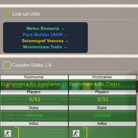
Link-uri Utile
Meteo Romania →
Pack Builder 18650 →
Seismograf Vrancea →
Monitorizare Trafic →
Counter-Strike 1.6
Prima pagină
Acasă
Ora este
UTC+03:00
Furnizat de
phpBB
® Forum Software © phpBB Limited
Translation/Traducere:
phpBB România
Style
progamer
de ©
Mazeltof
2018
phpBB SiteMaker
phpBB Two Factor Authentication ©
paul999
Confidențialitate
|
Termeni