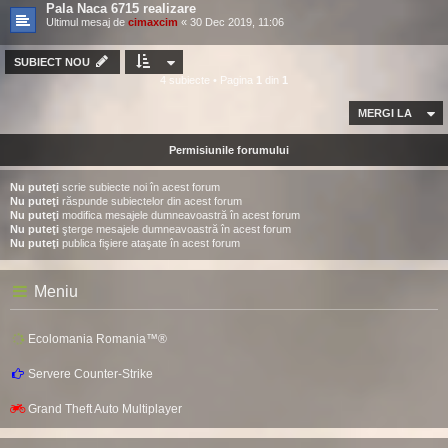
Pala Naca 6715 realizare
Ultimul mesaj de
cimaxcim
«
30 Dec 2019, 11:06
SUBIECT NOU
4 subiecte • Pagina
1
din
1
MERGI LA
Permisiunile forumului
Nu puteţi
scrie subiecte noi în acest forum
Nu puteţi
răspunde subiectelor din acest forum
Nu puteţi
modifica mesajele dumneavoastră în acest forum
Nu puteţi
şterge mesajele dumneavoastră în acest forum
Nu puteţi
publica fişiere ataşate în acest forum
Meniu
Ecolomania Romania™®
Servere Counter-Strike
Grand Theft Auto Multiplayer