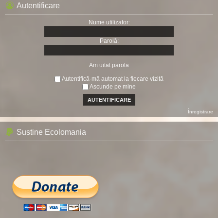
Autentificare
Nume utilizator:
Parolă:
Am uitat parola
Autentifică-mă automat la fiecare vizită
Ascunde pe mine
Înregistrare
Sustine Ecolomania