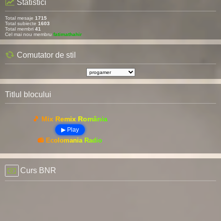
Statistici
Total mesaje
1715
Total subiecte
1603
Total membri
41
Cel mai nou membru
fatimathahir
Comutator de stil
Titlul blocului
🎵 Mix Remix România
▶ Play
📻 Ecolomania Radio
Curs BNR