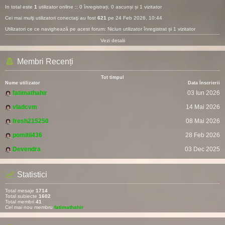
In total este
1
utilizator online :: 0 înregistrați, 0 ascunși și 1 vizitator
Cei mai mulţi utilizatori conectaţi au fost
621
pe 24 Feb 2026, 10:44
Utilizatori ce ce navighează pe acest forum: Niciun utilizator înregistrat și 1 vizitator
Vezi detalii
Membri Recenți
Tot timpul
Nume utilizator
Data Înscrierii
fatimathahir
03 Iun 2026
vladcvm
14 Mai 2026
fresh215250
08 Mai 2026
pomitil436
28 Feb 2026
Devendra
03 Dec 2025
Statistici
Total mesaje
1714
Total subiecte
1602
Total membri
41
Cel mai nou membru
fatimathahir