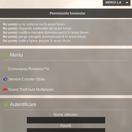
MERGI LA
Permisiunile forumului
Nu puteţi
scrie subiecte noi în acest forum
Nu puteţi
răspunde subiectelor din acest forum
Nu puteţi
modifica mesajele dumneavoastră în acest forum
Nu puteţi
şterge mesajele dumneavoastră în acest forum
Nu puteţi
publica fişiere ataşate în acest forum
Meniu
Ecolomania Romania™®
Servere Counter-Strike
Grand Theft Auto Multiplayer
Autentificare
Nume utilizator:
Parolă: