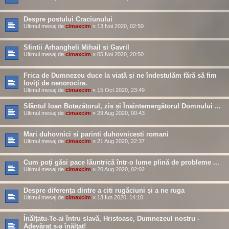
Despre postului Craciunului
Ultimul mesaj de
cimaxcim
«
13 Noi 2020, 02:50
Sfintii Arhangheli Mihail si Gavril
Ultimul mesaj de
cimaxcim
«
05 Noi 2020, 20:50
Frica de Dumnezeu duce la viaţă şi ne îndestulăm fără să fim
loviţi de nenorocire.
Ultimul mesaj de
cimaxcim
«
15 Oct 2020, 23:49
Sfântul Ioan Botezătorul, zis și Înaintemergătorul Domnului ...
Ultimul mesaj de
cimaxcim
«
29 Aug 2020, 00:43
Mari duhovnici si parinti duhovnicesti romani
Ultimul mesaj de
cimaxcim
«
21 Aug 2020, 22:37
Cum poţi găsi pace lăuntrică într-o lume plină de probleme ...
Ultimul mesaj de
cimaxcim
«
20 Aug 2020, 02:02
Despre diferența dintre a citi rugăciuni și a ne ruga
Ultimul mesaj de
cimaxcim
«
13 Iun 2020, 14:10
Înălțatu-Te-ai întru slavă, Hristoase, Dumnezeul nostru -
Adevărat s-a înălţat!