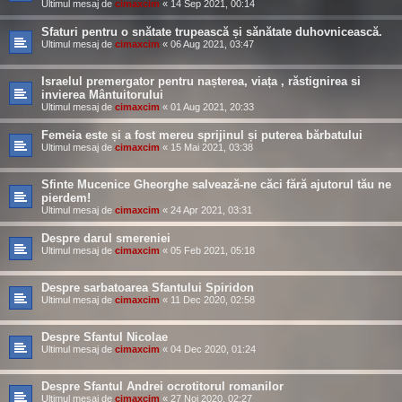
Ultimul mesaj de
cimaxcim
«
14 Sep 2021, 00:14
Sfaturi pentru o snătate trupească și sănătate duhovnicească.
Ultimul mesaj de
cimaxcim
«
06 Aug 2021, 03:47
Israelul premergator pentru nașterea, viața , răstignirea si
invierea Mântuitorului
Ultimul mesaj de
cimaxcim
«
01 Aug 2021, 20:33
Femeia este și a fost mereu sprijinul și puterea bărbatului
Ultimul mesaj de
cimaxcim
«
15 Mai 2021, 03:38
Sfinte Mucenice Gheorghe salvează-ne căci fără ajutorul tău ne
pierdem!
Ultimul mesaj de
cimaxcim
«
24 Apr 2021, 03:31
Despre darul smereniei
Ultimul mesaj de
cimaxcim
«
05 Feb 2021, 05:18
Despre sarbatoarea Sfantului Spiridon
Ultimul mesaj de
cimaxcim
«
11 Dec 2020, 02:58
Despre Sfantul Nicolae
Ultimul mesaj de
cimaxcim
«
04 Dec 2020, 01:24
Despre Sfantul Andrei ocrotitorul romanilor
Ultimul mesaj de
cimaxcim
«
27 Noi 2020, 02:27