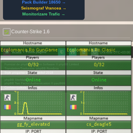
Pack Builder 18650 →
Seismograf Vrancea →
Monitorizare Trafic →
Counter-Strike 1.6
Prima pagină
Acasă
Ora este
UTC+03:00
Furnizat de
phpBB
® Forum Software © phpBB Limited
Translation/Traducere:
phpBB România
Style
progamer
de ©
Mazeltof
2018
phpBB SiteMaker
phpBB Two Factor Authentication ©
paul999
Confidențialitate
|
Termeni