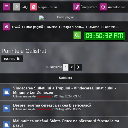
FAQ
Reguli Forum
Înregistrare
Autentificare
Forum Ecolomania™®
Prima pagină
Diverse
Religia si spiritualitata crestinului Ortodox
Diverse
Parintele Calistrat
Acasă
-= Idei pentru viitor =-
03
:
50
:
32 AM
C
ă
Parintele Calistrat
u
t
ÎNCHIS
a
1
42 subiecte
2
Următorul
r
Subiecte
e
Vindecarea Sufletului a Trupuiui - Vindecarea lunaticului -
Minunile Lui Dumezeu
Ultimul mesaj de
cimaxcim
«
02 Sep 2024, 03:46
Despre ierarhia cerească și cea bisericească
Ultimul mesaj de
cimaxcim
«
19 Aug 2022, 08:25
Mai mult ca oricând Sfânta Cruce ne păzește și ferește la tot
pasul