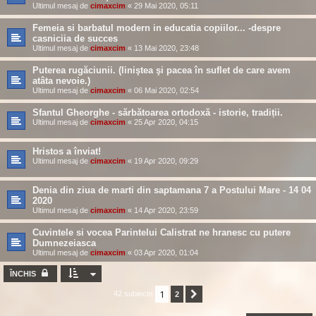
Ultimul mesaj de
cimaxcim
«
29 Mai 2020, 05:11
Femeia si barbatul modern in educatia copiilor... -despre
casniciia de succes
Ultimul mesaj de
cimaxcim
«
13 Mai 2020, 23:48
Puterea rugăciunii. (liniştea şi pacea în suflet de care avem
atâta nevoie.)
Ultimul mesaj de
cimaxcim
«
06 Mai 2020, 02:54
Sfantul Gheorghe - sărbătoarea ortodoxă - istorie, tradiții.
Ultimul mesaj de
cimaxcim
«
25 Apr 2020, 04:15
Hristos a înviat!
Ultimul mesaj de
cimaxcim
«
19 Apr 2020, 09:29
Denia din ziua de marti din saptamana 7 a Postului Mare - 14 04
2020
Ultimul mesaj de
cimaxcim
«
14 Apr 2020, 23:59
Cuvintele si vocea Parintelui Calistrat ne hranesc cu putere
Dumnezeiasca
Ultimul mesaj de
cimaxcim
«
03 Apr 2020, 01:04
ÎNCHIS
1
42 subiecte
2
Următorul