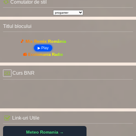
Comutator de stil
Titlul blocului
🎵 Mix Remix România
▶ Play
📻 Ecolomania Radio
Curs BNR
Link-uri Utile
Meteo Romania →