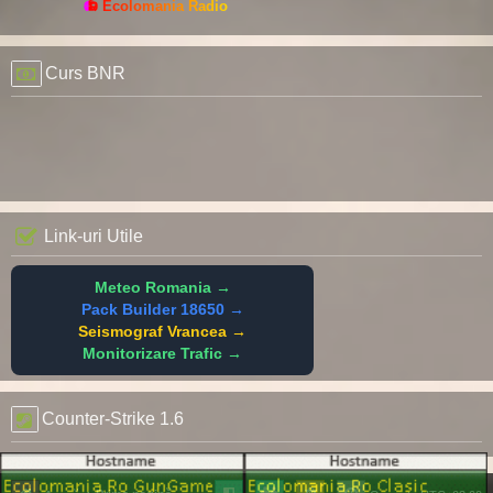
📻 Ecolomania Radio
Curs BNR
Link-uri Utile
Meteo Romania →
Pack Builder 18650 →
Seismograf Vrancea →
Monitorizare Trafic →
Counter-Strike 1.6