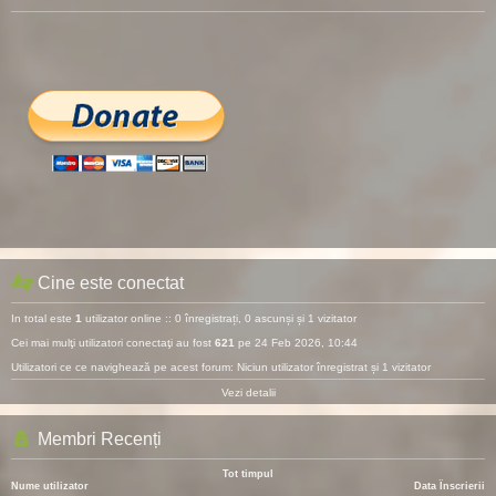
Cine este conectat
In total este
1
utilizator online :: 0 înregistrați, 0 ascunși și 1 vizitator
Cei mai mulţi utilizatori conectaţi au fost
621
pe 24 Feb 2026, 10:44
Utilizatori ce ce navighează pe acest forum: Niciun utilizator înregistrat și 1 vizitator
Vezi detalii
Membri Recenți
Tot timpul
Nume utilizator
Data Înscrierii