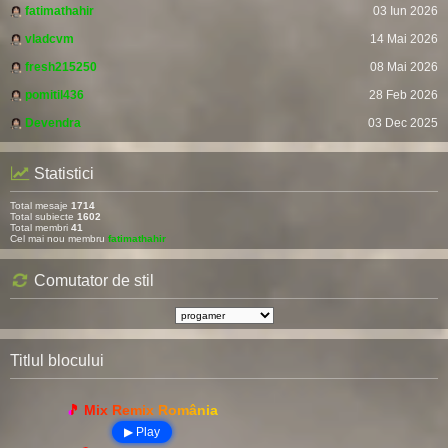
fatimathahir
03 Iun 2026
vladcvm
14 Mai 2026
fresh215250
08 Mai 2026
pomitil436
28 Feb 2026
Devendra
03 Dec 2025
Statistici
Total mesaje
1714
Total subiecte
1602
Total membri
41
Cel mai nou membru
fatimathahir
Comutator de stil
Titlul blocului
🎵 Mix Remix România
▶ Play