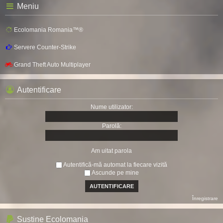
Meniu
Ecolomania Romania™®
Servere Counter-Strike
Grand Theft Auto Multiplayer
Autentificare
Nume utilizator:
Parolă:
Am uitat parola
Autentifică-mă automat la fiecare vizită
Ascunde pe mine
Înregistrare
Sustine Ecolomania