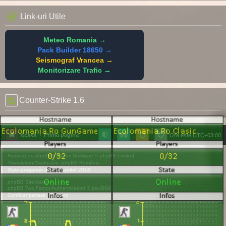
Link-uri Utile
Meteo Romania →
Pack Builder 18650 →
Seismograf Vrancea →
Monitorizare Trafic →
Counter-Strike 1.6
Prima pagină
Acasă
Ora este
UTC+03:00
Furnizat de
phpBB
® Forum Software © phpBB Limited
Translation/Traducere:
phpBB România
Style
progamer
de ©
Mazeltof
2018
phpBB SiteMaker
phpBB Two Factor Authentication ©
paul999
Confidențialitate
|
Termeni