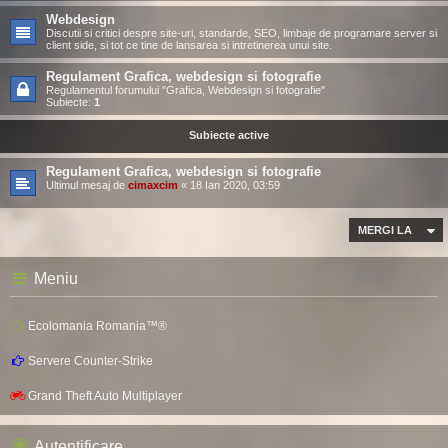
Webdesign
Discutii si critici despre site-uri, standarde, SEO, limbaje de programare server si
client side, si tot ce tine de lansarea si intretinerea unui site.
Regulament Grafica, webdesign si fotografie
Regulamentul forumului "Grafica, Webdesign si fotografie"
Subiecte:
1
Subiecte active
Regulament Grafica, webdesign si fotografie
Ultimul mesaj de
cimaxcim
«
18 Ian 2020, 03:59
MERGI LA
Meniu
Ecolomania Romania™®
Servere Counter-Strike
Grand Theft Auto Multiplayer
Autentificare