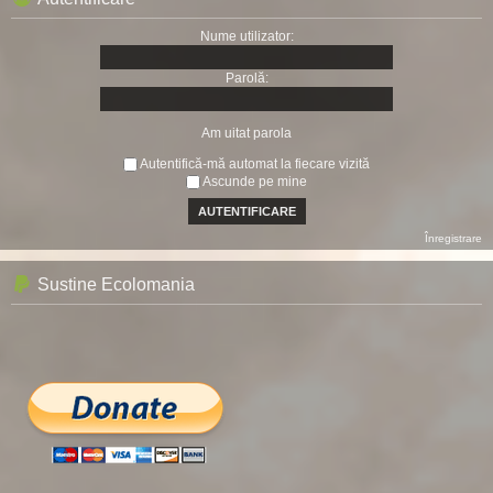
Nume utilizator:
Parolă:
Am uitat parola
Autentifică-mă automat la fiecare vizită
Ascunde pe mine
Înregistrare
Sustine Ecolomania