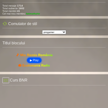
Total mesaje
1714
Total subiecte
1602
Total membri
41
Cel mai nou membru
fatimathahir
Comutator de stil
Titlul blocului
🎵 Mix Remix România
▶ Play
📻 Ecolomania Radio
Curs BNR