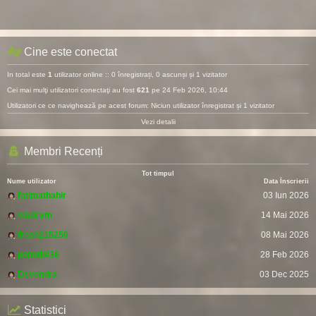
Cine este conectat
In total este
1
utilizator online :: 0 înregistrați, 0 ascunși și 1 vizitator
Cei mai mulţi utilizatori conectaţi au fost
621
pe 24 Feb 2026, 10:44
Utilizatori ce ce navighează pe acest forum: Niciun utilizator înregistrat și 1 vizitator
Vezi detalii
Membri Recenți
Tot timpul
Nume utilizator
Data Înscrierii
fatimathahir
03 Iun 2026
vladcvm
14 Mai 2026
fresh215250
08 Mai 2026
pomitil436
28 Feb 2026
Devendra
03 Dec 2025
Statistici