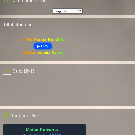
Comutator de stil
Titlul blocului
🎵 Mix Remix România
▶ Play
📻 Ecolomania Radio
Curs BNR
Link-uri Utile
Meteo Romania →