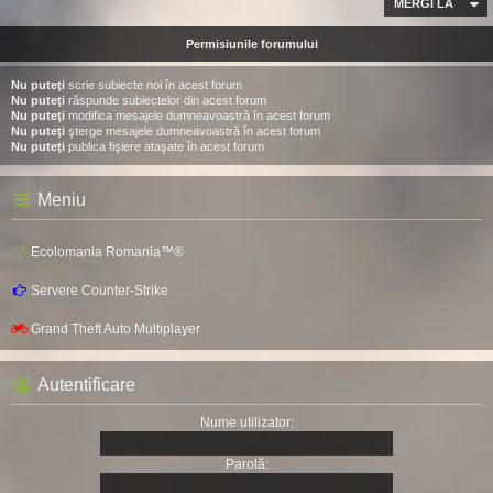
MERGI LA
Permisiunile forumului
Nu puteţi
scrie subiecte noi în acest forum
Nu puteţi
răspunde subiectelor din acest forum
Nu puteţi
modifica mesajele dumneavoastră în acest forum
Nu puteţi
şterge mesajele dumneavoastră în acest forum
Nu puteţi
publica fişiere ataşate în acest forum
Meniu
Ecolomania Romania™®
Servere Counter-Strike
Grand Theft Auto Multiplayer
Autentificare
Nume utilizator:
Parolă: