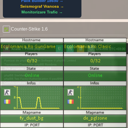
Pack Builder 18650 →
Seismograf Vrancea →
Monitorizare Trafic →
Counter-Strike 1.6
Prima pagină
Acasă
Ora este
UTC+03:00
Furnizat de
phpBB
® Forum Software © phpBB Limited
Translation/Traducere:
phpBB România
Style
progamer
de ©
Mazeltof
2018
phpBB SiteMaker
phpBB Two Factor Authentication ©
paul999
Confidențialitate
|
Termeni