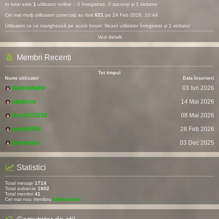
In total este
1
utilizator online :: 0 înregistrați, 0 ascunși și 1 vizitator
Cei mai mulţi utilizatori conectaţi au fost
621
pe 24 Feb 2026, 10:44
Utilizatori ce ce navighează pe acest forum: Niciun utilizator înregistrat și 1 vizitator
Vezi detalii
Membri Recenți
Tot timpul
Nume utilizator
Data Înscrierii
fatimathahir
03 Iun 2026
vladcvm
14 Mai 2026
fresh215250
08 Mai 2026
pomitil436
28 Feb 2026
Devendra
03 Dec 2025
Statistici
Total mesaje
1714
Total subiecte
1602
Total membri
41
Cel mai nou membru
fatimathahir