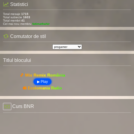
Statistici
Total mesaje
1715
Total subiecte
1603
Total membri
41
Cel mai nou membru
fatimathahir
Comutator de stil
Titlul blocului
🎵 Mix Remix România
▶ Play
📻 Ecolomania Radio
Curs BNR