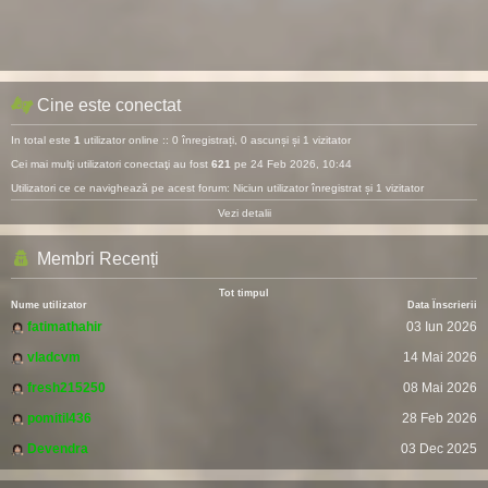
Cine este conectat
In total este
1
utilizator online :: 0 înregistrați, 0 ascunși și 1 vizitator
Cei mai mulţi utilizatori conectaţi au fost
621
pe 24 Feb 2026, 10:44
Utilizatori ce ce navighează pe acest forum: Niciun utilizator înregistrat și 1 vizitator
Vezi detalii
Membri Recenți
Tot timpul
Nume utilizator
Data Înscrierii
fatimathahir
03 Iun 2026
vladcvm
14 Mai 2026
fresh215250
08 Mai 2026
pomitil436
28 Feb 2026
Devendra
03 Dec 2025