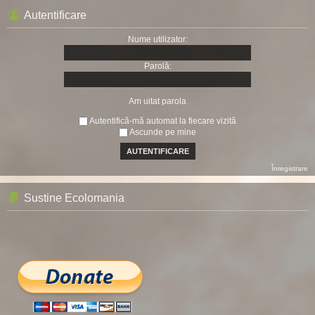
Autentificare
Nume utilizator:
Parolă:
Am uitat parola
Autentifică-mă automat la fiecare vizită
Ascunde pe mine
Înregistrare
Sustine Ecolomania