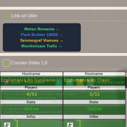
Link-uri Utile
Meteo Romania →
Pack Builder 18650 →
Seismograf Vrancea →
Monitorizare Trafic →
Counter-Strike 1.6
Prima pagină
Acasă
Ora este
UTC+03:00
Furnizat de
phpBB
® Forum Software © phpBB Limited
Translation/Traducere:
phpBB România
Style
progamer
de ©
Mazeltof
2018
phpBB SiteMaker
phpBB Two Factor Authentication ©
paul999
Confidențialitate
|
Termeni