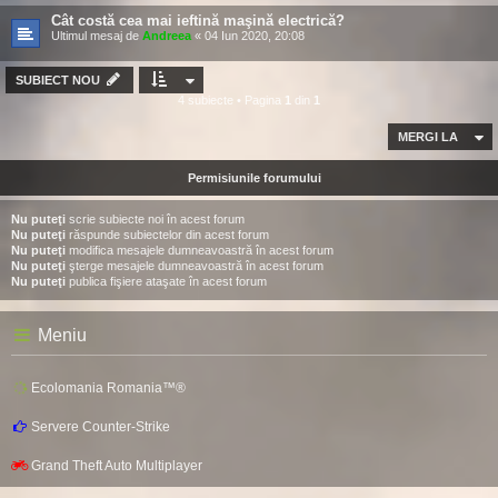
Cât costă cea mai ieftină maşină electrică?
Ultimul mesaj de
Andreea
«
04 Iun 2020, 20:08
SUBIECT NOU
4 subiecte • Pagina
1
din
1
MERGI LA
Permisiunile forumului
Nu puteţi
scrie subiecte noi în acest forum
Nu puteţi
răspunde subiectelor din acest forum
Nu puteţi
modifica mesajele dumneavoastră în acest forum
Nu puteţi
şterge mesajele dumneavoastră în acest forum
Nu puteţi
publica fişiere ataşate în acest forum
Meniu
Ecolomania Romania™®
Servere Counter-Strike
Grand Theft Auto Multiplayer