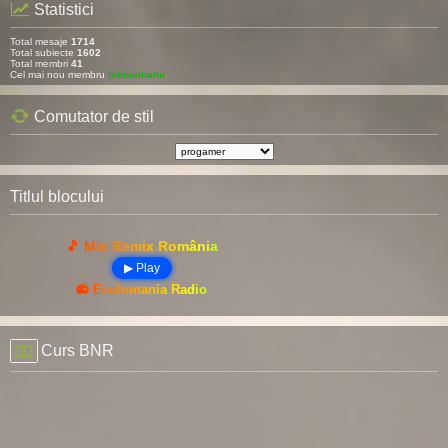
Statistici
Total mesaje
1714
Total subiecte
1602
Total membri
41
Cel mai nou membru
fatimathahir
Comutator de stil
Titlul blocului
🎵 Mix Remix România
▶ Play
📻 Ecolomania Radio
Curs BNR