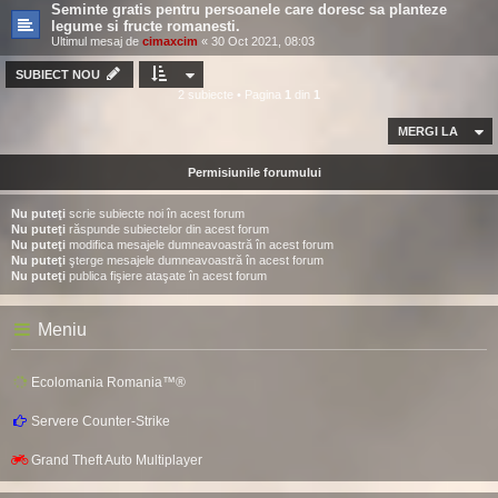
Seminte gratis pentru persoanele care doresc sa planteze
legume si fructe romanesti.
Ultimul mesaj de
cimaxcim
«
30 Oct 2021, 08:03
SUBIECT NOU
2 subiecte • Pagina
1
din
1
MERGI LA
Permisiunile forumului
Nu puteţi
scrie subiecte noi în acest forum
Nu puteţi
răspunde subiectelor din acest forum
Nu puteţi
modifica mesajele dumneavoastră în acest forum
Nu puteţi
şterge mesajele dumneavoastră în acest forum
Nu puteţi
publica fişiere ataşate în acest forum
Meniu
Ecolomania Romania™®
Servere Counter-Strike
Grand Theft Auto Multiplayer