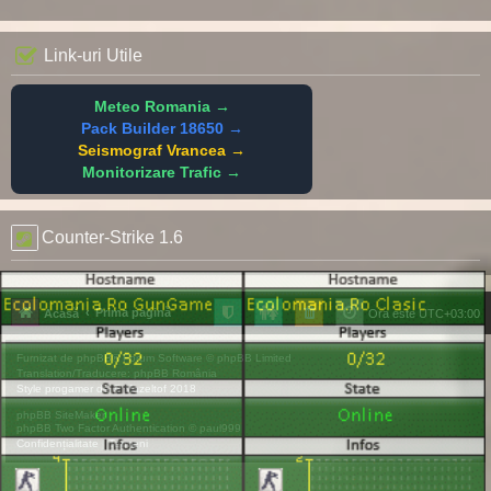
Link-uri Utile
Meteo Romania →
Pack Builder 18650 →
Seismograf Vrancea →
Monitorizare Trafic →
Counter-Strike 1.6
Prima pagină
Acasă
Ora este
UTC+03:00
Furnizat de
phpBB
® Forum Software © phpBB Limited
Translation/Traducere:
phpBB România
Style
progamer
de ©
Mazeltof
2018
phpBB SiteMaker
phpBB Two Factor Authentication ©
paul999
Confidențialitate
|
Termeni