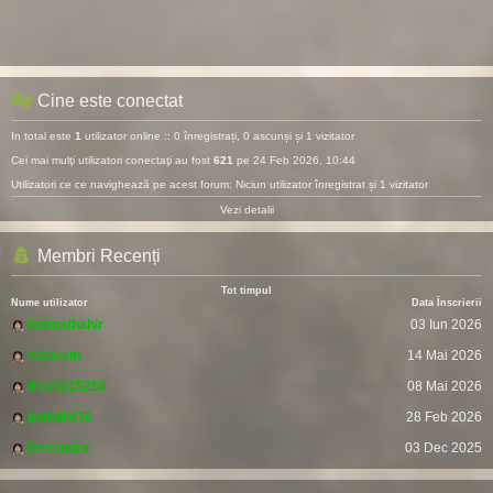
Cine este conectat
In total este
1
utilizator online :: 0 înregistrați, 0 ascunși și 1 vizitator
Cei mai mulţi utilizatori conectaţi au fost
621
pe 24 Feb 2026, 10:44
Utilizatori ce ce navighează pe acest forum: Niciun utilizator înregistrat și 1 vizitator
Vezi detalii
Membri Recenți
Tot timpul
Nume utilizator
Data Înscrierii
fatimathahir
03 Iun 2026
vladcvm
14 Mai 2026
fresh215250
08 Mai 2026
pomitil436
28 Feb 2026
Devendra
03 Dec 2025