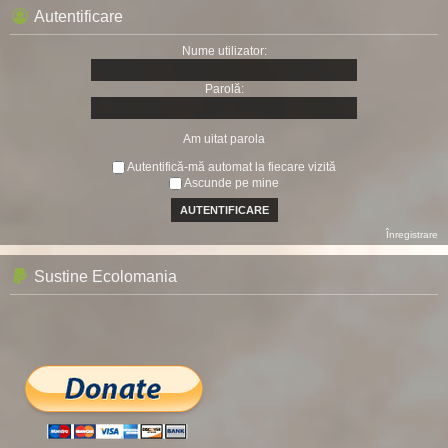
Autentificare
Nume utilizator:
Parolă:
Am uitat parola
Autentifică-mă automat la fiecare vizită
Ascunde pe mine
Înregistrare
Sustine Ecolomania