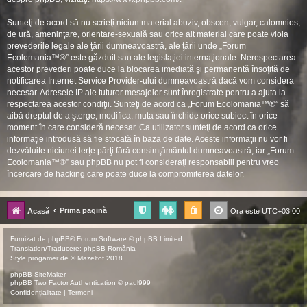
Sunteţi de acord să nu scrieţi niciun material abuziv, obscen, vulgar, calomnios,
de ură, ameninţare, orientare-sexuală sau orice alt material care poate viola
prevederile legale ale ţării dumneavoastră, ale ţării unde „Forum
Ecolomania™®” este găzduit sau ale legislaţiei internaţionale. Nerespectarea
acestor prevederi poate duce la blocarea imediată şi permanentă însoţită de
notificarea Internet Service Provider-ului dumneavoastră dacă vom considera
necesar. Adresele IP ale tuturor mesajelor sunt înregistrate pentru a ajuta la
respectarea acestor condiţii. Sunteţi de acord ca „Forum Ecolomania™®” să
aibă dreptul de a şterge, modifica, muta sau închide orice subiect în orice
moment în care consideră necesar. Ca utilizator sunteţi de acord ca orice
informaţie introdusă să fie stocată în baza de date. Aceste informaţii nu vor fi
dezvăluite niciunei terţe părţi fără consimţământul dumneavoastră, iar „Forum
Ecolomania™®” sau phpBB nu pot fi consideraţi responsabili pentru vreo
încercare de hacking care poate duce la compromiterea datelor.
Prima pagină
Acasă
Ora este
UTC+03:00
Furnizat de
phpBB
® Forum Software © phpBB Limited
Translation/Traducere:
phpBB România
Style
progamer
de ©
Mazeltof
2018
phpBB SiteMaker
phpBB Two Factor Authentication ©
paul999
Confidențialitate
|
Termeni