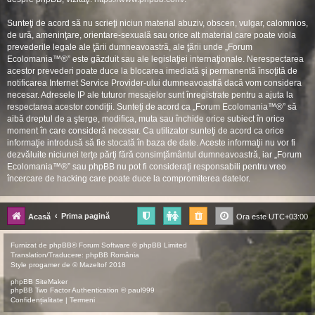
Sunteţi de acord să nu scrieţi niciun material abuziv, obscen, vulgar, calomnios,
de ură, ameninţare, orientare-sexuală sau orice alt material care poate viola
prevederile legale ale ţării dumneavoastră, ale ţării unde „Forum
Ecolomania™®” este găzduit sau ale legislaţiei internaţionale. Nerespectarea
acestor prevederi poate duce la blocarea imediată şi permanentă însoţită de
notificarea Internet Service Provider-ului dumneavoastră dacă vom considera
necesar. Adresele IP ale tuturor mesajelor sunt înregistrate pentru a ajuta la
respectarea acestor condiţii. Sunteţi de acord ca „Forum Ecolomania™®” să
aibă dreptul de a şterge, modifica, muta sau închide orice subiect în orice
moment în care consideră necesar. Ca utilizator sunteţi de acord ca orice
informaţie introdusă să fie stocată în baza de date. Aceste informaţii nu vor fi
dezvăluite niciunei terţe părţi fără consimţământul dumneavoastră, iar „Forum
Ecolomania™®” sau phpBB nu pot fi consideraţi responsabili pentru vreo
încercare de hacking care poate duce la compromiterea datelor.
Prima pagină
Acasă
Ora este
UTC+03:00
Furnizat de
phpBB
® Forum Software © phpBB Limited
Translation/Traducere:
phpBB România
Style
progamer
de ©
Mazeltof
2018
phpBB SiteMaker
phpBB Two Factor Authentication ©
paul999
Confidențialitate
|
Termeni