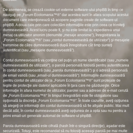
De asemenea, se crează cookie-uri externe software-ului phpBB în timp ce
navigaţi pe „Forum Ecolomania™®” dar acestea sunt în afara scopului acestui
document care intenţionează să acopere paginile create de software-ul
phpBB. A doua cale prin care colectăm informaţiile este prin ceea ce trimiteţi
dumneavoastră. Acest lucru poate fi, şi nu este limitat la: expedierea unui
mesaj ca utilizator anonim (denumite „mesaje anonime”), înregistrarea la
„Forum Ecolomania™®” (sau „contul dumneavoastră de utilizator”) şi mesajele
transmise de către dumneavoastră după înregistrare cât timp sunteţi
autentificat (sau „mesajele dumneavoastră”).
Contul dumneavoastră va conţine cel puţin un nume identificabil (sau „numele
dumneavoastră de utilizator”), o parolă personală folosită pentru autentificarea
în contul dumneavoastră (sau „parola dumneavoastră”) şi o adresă personală
de email validă (sau „email-ul dumneavoastră”). Informaţiile dumneavoastră
pentru contul de utilizator de la „Forum Ecolomania™®” sunt protejate de
legile de protecţie ale datelor aplicabile în ţara care ne găzduieşte. Orice
informaţie în afara numelui de utilizator, parolei sau a adresei de e-mail cerută
de „Forum Ecolomania™®” în timpul înregistrării este fie obligatorie sau
opţională la discreţia „Forum Ecolomania™®”. În toate cazurile, aveţi opţiunea
să alegeţi ce informaţii din contul dumneavoastră să fie afişate public. Mai mult
decât atât, în contul dumneavoastră aveţi opţiunea de a opta sau nu pentru a
primi email-uri generate automat de software-ul phpBB.
Parola dumneavoastră este cifrată (hash într-o singură direcţie), aşadar este
securizată. Totuşi, este recomandat să nu folosiţi aceeaşi parolă pe mai multe