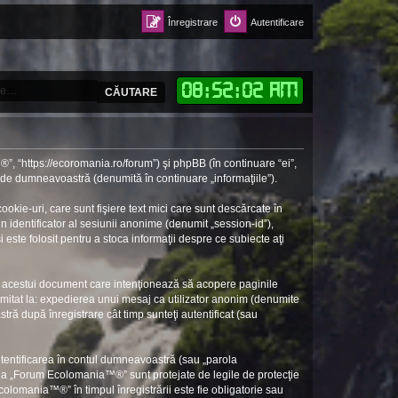
Înregistrare
Autentificare
08
:
52
:
03 AM
CĂUTARE
, “https://ecoromania.ro/forum”) şi phpBB (în continuare “ei”,
e de dumneavoastră (denumită în continuare „informaţiile”).
e-uri, care sunt fişiere text mici care sunt descărcate în
n identificator al sesiunii anonime (denumit „session-id”),
ste folosit pentru a stoca informaţii despre ce subiecte aţi
 acestui document care intenţionează să acopere paginile
limitat la: expedierea unui mesaj ca utilizator anonim (denumite
 după înregistrare cât timp sunteţi autentificat (sau
utentificarea în contul dumneavoastră (sau „parola
 la „Forum Ecolomania™®” sunt protejate de legile de protecţie
colomania™®” în timpul înregistrării este fie obligatorie sau