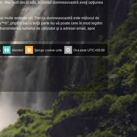
lic. Mai mult decât atât, în contul dumneavoastră aveţi opţiunea
 mai multe website-uri. Parola dumneavoastră este mijlocul de
ia™®”, phpBB sau o terţă parte nu vă poate cere în mod legitim
transmiterea numelui de utilizator şi a adresei email, apoi
a
Membri
Şterge cookie-urile
Ora este
UTC+03:00