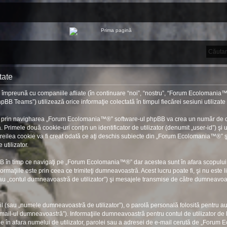
tate
mpreună cu companiile afliate (în continuare “noi”, “nostru”, “Forum Ecolomania™®”
BB Teams”) utilizează orice informaţie colectată în timpul fiecărei sesiuni utilizat
, prin navigharea „Forum Ecolomania™®” software-ul phpBB va crea un număr de cooki
rimele două cookie-uri conţin un identificator de utilizator (denumit „user-id”) şi u
lea cookie va fi creat odată ce aţi deschis subiecte din „Forum Ecolomania™®” şi e
utilizator.
B în timp ce navigaţi pe „Forum Ecolomania™®” dar acestea sunt în afara scopului
rmaţiile este prin ceea ce trimiteţi dumneavoastră. Acest lucru poate fi, şi nu este 
„contul dumneavoastră de utilizator”) şi mesajele transmise de către dumneavoastră
l (sau „numele dumneavoastră de utilizator”), o parolă personală folosită pentru a
ail-ul dumneavoastră”). Informaţiile dumneavoastră pentru contul de utilizator de
ie în afara numelui de utilizator, parolei sau a adresei de e-mail cerută de „Forum E