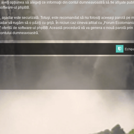
aveţi opţiunea să alegeţi ce informaţii din contul dumneavoastră să fie afişate pub
 software-ul phpBB.
), aşadar este securizată. Totuşi, este recomandat să nu folosiţi aceeaşi parolă pe
adar vă rugăm să o păziţi cu grijă. În niciun caz cineva afiliat cu „Forum Ecoloman
rola” oferită de software-ul phpBB. Această procedură vă va genera o nouă parolă prin 
contului dumneavoastră.
Echip