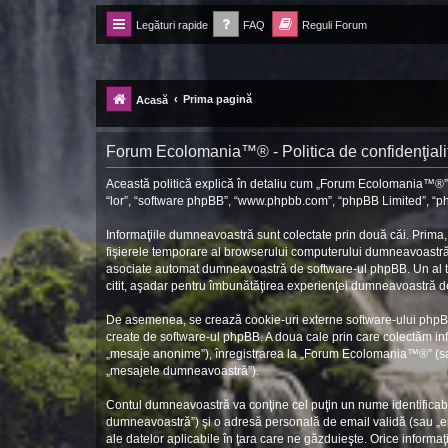
Legături rapide
FAQ
Reguli Forum
Forum Ecolomania™®
-= Idei pentru viitor =-
Prima pagină
Acasă
Forum Ecolomania™® - Politica de confidenţiali
Această politică explică în detaliu cum „Forum Ecolomania™®” î
“lor”, “software phpBB”, “www.phpbb.com”, “phpBB Limited”, “php
Informaţiile dumneavoastră sunt colectate prin două căi. Prima
fişierele temporare al browserului computerului dumneavoastră. P
asociate automat dumneavoastră de software-ul phpBB. Un al trei
citit, aşadar pentru îmbunătăţirea experienţei dumneavoastră de 
De asemenea, se crează cookie-uri externe software-ului phpB
create de software-ul phpBB. A doua cale prin care colectăm info
„mesaje anonime”), înregistrarea la „Forum Ecolomania™®” (sau 
„mesajele dumneavoastră”).
Contul dumneavoastră va conţine cel puţin un nume identificabi
dumneavoastră”) şi o adresă personală de email validă (sau „em
ale datelor aplicabile în ţara care ne găzduieşte. Orice informaţ