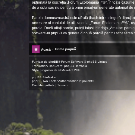
opţională la discreţia „Forum Ecolomania™®”. În toate cazurile, 
de a opta sau nu pentru a primi email-uri generate automat de
Parola dumneavoastră este cifrată (hash într-o singură direcţie
accesare al contului de utilizator la „Forum Ecolomania™®”, aş
parola. Dacă uitaţi parola, puteţi folosi interfaţa „Am uitat pa
software-ul phpBB va genera o nouă parolă pentru accesarea 
Prima pagină
Acasă
Furnizat de
phpBB
® Forum Software © phpBB Limited
Translation/Traducere:
phpBB România
Style
progamer
de ©
Mazeltof
2018
phpBB SiteMaker
phpBB Two Factor Authentication ©
paul999
Confidențialitate
|
Termeni