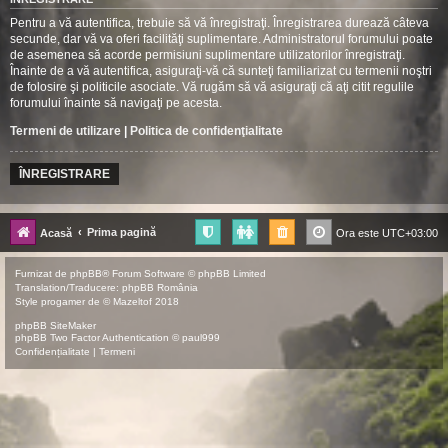
Pentru a vă autentifica, trebuie să vă înregistraţi. Înregistrarea durează câteva
secunde, dar vă va oferi facilităţi suplimentare. Administratorul forumului poate
de asemenea să acorde permisiuni suplimentare utilizatorilor înregistraţi.
Înainte de a vă autentifica, asiguraţi-vă că sunteţi familiarizat cu termenii noştri
de folosire şi politicile asociate. Vă rugăm să vă asiguraţi că aţi citit regulile
forumului înainte să navigaţi pe acesta.
Termeni de utilizare
|
Politica de confidenţialitate
ÎNREGISTRARE
Prima pagină
Acasă
Ora este
UTC+03:00
Furnizat de
phpBB
® Forum Software © phpBB Limited
Translation/Traducere:
phpBB România
Style
progamer
de ©
Mazeltof
2018
phpBB SiteMaker
phpBB Two Factor Authentication ©
paul999
Confidențialitate
|
Termeni