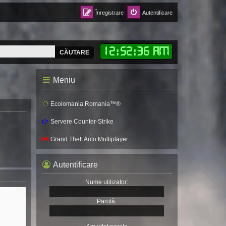
Înregistrare
Autentificare
12
:
52
:
37 AM
CĂUTARE
Meniu
Ecolomania Romania™®
Servere Counter-Strike
Grand Theft Auto Multiplayer
Autentificare
Nume utilizator:
Parolă: