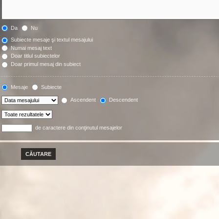
Da
Nu
Subiecte mesaje şi textul mesajului
Numai mesaj text
Doar titlul subiectelor
Doar primul mesaj din subiect
Mesaje
Subiecte
Ascendent
Descendent
de caractere din conţinutul mesajelor