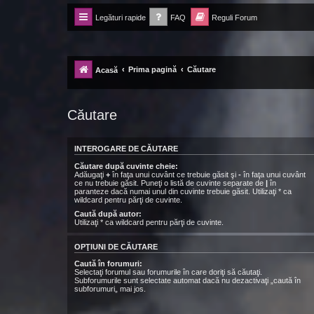
Legături rapide
FAQ
Reguli Forum
Forum Ecolomania™®
-= Idei pentru viitor =-
Prima pagină
Căutare
Acasă
Căutare
INTEROGARE DE CĂUTARE
Căutare după cuvinte cheie:
Adăugaţi
+
în faţa unui cuvânt ce trebuie găsit şi
-
în faţa unui cuvânt
ce nu trebuie găsit. Puneţi o listă de cuvinte separate de
|
în
paranteze dacă numai unul din cuvinte trebuie găsit. Utilizaţi * ca
wildcard pentru părţi de cuvinte.
Caută după autor:
Utilizaţi * ca wildcard pentru părţi de cuvinte.
OPŢIUNI DE CĂUTARE
Caută în forumuri:
Selectaţi forumul sau forumurile în care doriţi să căutaţi.
Subforumurile sunt selectate automat dacă nu dezactivaţi „caută în
subforumuri„ mai jos.