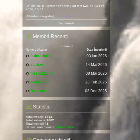
Cei mai mulţi utilizatori conectaţi au fost
621
pe 24 Feb
2026, 10:44
Utilizatori înregistraţi:
Baidu [Spider]
Vezi detalii
Membri Recenți
Tot timpul
Nume utilizator
Data Înscrierii
fatimathahir
03 Iun 2026
vladcvm
14 Mai 2026
fresh215250
08 Mai 2026
pomitil436
28 Feb 2026
Devendra
03 Dec 2025
Statistici
Total mesaje
1714
Total subiecte
1602
Total membri
41
Cel mai nou membru
fatimathahir