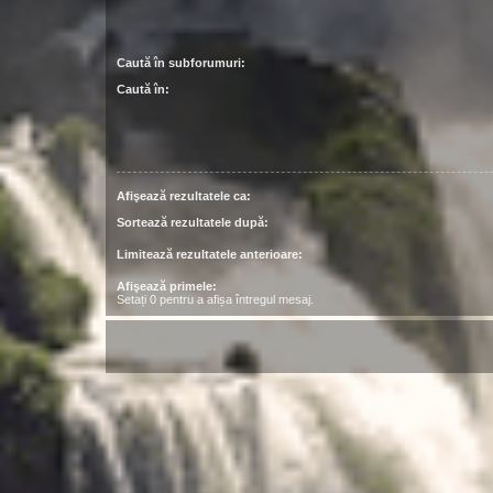
Caută în subforumuri:
Caută în:
Afişează rezultatele ca:
Sortează rezultatele după:
Limitează rezultatele anterioare:
Afişează primele:
Setați 0 pentru a afișa întregul mesaj.