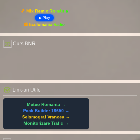
🎵 Mix Remix România
▶ Play
📻 Ecolomania Radio
Curs BNR
Link-uri Utile
Meteo Romania →
Pack Builder 18650 →
Seismograf Vrancea →
Monitorizare Trafic →