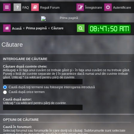
FAQ
Reguli Forum
Înregistrare
Autentificare
Forum Ecolomania™®
08
:
47
:
51 AM
C
Prima pagină
Căutare
Acasă
-= Idei pentru viitor =-
ă
Căutare
u
t
INTEROGARE DE CĂUTARE
a
Căutare după cuvinte cheie:
r
Adăugaţi
+
în faţa unui cuvânt ce trebuie găsit şi
-
în faţa unui cuvânt ce nu trebuie găsit.
Puneţi o listă de cuvinte separate de
|
în paranteze dacă numai unul din cuvinte trebuie
e
găsit. Utilizaţi * ca wildcard pentru părţi de cuvinte.
Caută după toţi termenii sau foloseşte interogarea introdusă
Caută după orice termen
Caută după autor:
Utilizaţi * ca wildcard pentru părţi de cuvinte.
OPŢIUNI DE CĂUTARE
Caută în forumuri:
Selectaţi forumul sau forumurile în care doriţi să căutaţi. Subforumurile sunt selectate