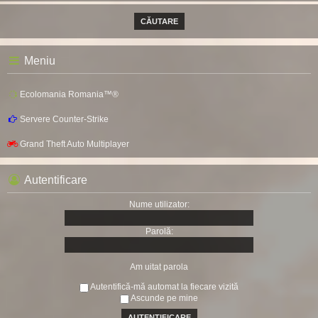
Meniu
Ecolomania Romania™®
Servere Counter-Strike
Grand Theft Auto Multiplayer
Autentificare
Nume utilizator:
Parolă:
Am uitat parola
Autentifică-mă automat la fiecare vizită
Ascunde pe mine