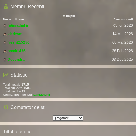
Membri Recenți
Tot timpul
Nume utilizator
Data Înscrierii
fatimathahir
03 Iun 2026
vladcvm
14 Mai 2026
fresh215250
08 Mai 2026
pomitil436
28 Feb 2026
Devendra
03 Dec 2025
Statistici
Total mesaje
1715
Total subiecte
1603
Total membri
41
Cel mai nou membru
fatimathahir
Comutator de stil
Titlul blocului