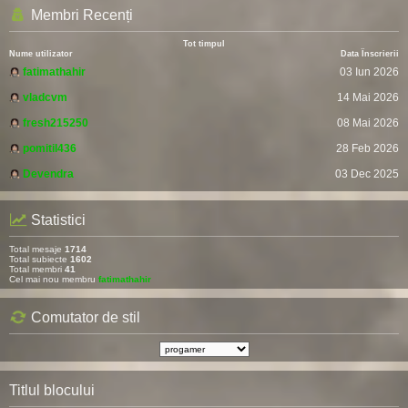
Membri Recenți
Tot timpul
Nume utilizator
Data Înscrierii
fatimathahir
03 Iun 2026
vladcvm
14 Mai 2026
fresh215250
08 Mai 2026
pomitil436
28 Feb 2026
Devendra
03 Dec 2025
Statistici
Total mesaje
1714
Total subiecte
1602
Total membri
41
Cel mai nou membru
fatimathahir
Comutator de stil
Titlul blocului