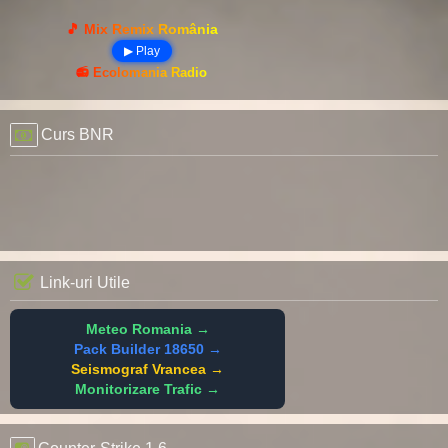
🎵 Mix Remix România
▶ Play
📻 Ecolomania Radio
Curs BNR
Link-uri Utile
Meteo Romania →
Pack Builder 18650 →
Seismograf Vrancea →
Monitorizare Trafic →