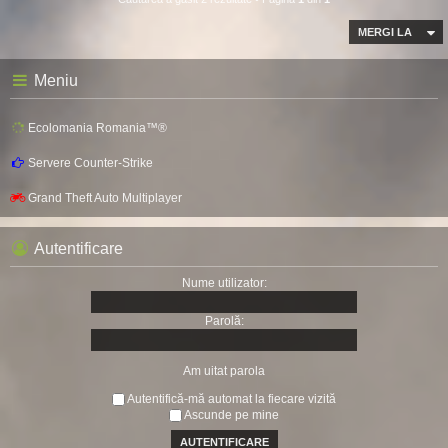
MERGI LA
Meniu
Ecolomania Romania™®
Servere Counter-Strike
Grand Theft Auto Multiplayer
Autentificare
Nume utilizator:
Parolă:
Am uitat parola
Autentifică-mă automat la fiecare vizită
Ascunde pe mine