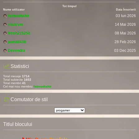
Tot timpul
Nume utilizator
Data Înscrierii
fatimathahir
03 Iun 2026
vladcvm
14 Mai 2026
fresh215250
08 Mai 2026
pomitil436
28 Feb 2026
Devendra
03 Dec 2025
Statistici
Total mesaje
1714
Total subiecte
1602
Total membri
41
Cel mai nou membru
fatimathahir
Comutator de stil
Titlul blocului