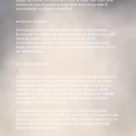
rugăm să limitaţi folosirea altor limbi la citate sau fraze bine
cunoscute (sau traduse) şi doar când acest lucru este în
concordanţă cu situaţia respectivă.
● Accesul la forum
Accesul pe acest forum nu este un drept, ci un privilegiu.
Echipa de moderatori îşi rezervă dreptul de a face orice este
necesar pentru buna funcţionare a acestui forum.
Sunt interzise poreclele (nick-urile) cu caracter extremist,
ilegal, pornografic sau cu alte nuanţe dezagreabile din punct
de vedere moral.
● 1. Comportament
Trataţi-i pe ceilalţi membri cu respect şi menţineţi discuţiile în
limitele bunului simţ. Este indicat să tineţi cont că pe forum
sunt membri de vârste diferite şi a căror experienţă de joc
diferă de la caz la caz, motiv pentru care vă rugăm să fiţi
răbdători dacă uneori apar întrebări care pot părea "stupide"
sau "infantile". Jignirile de orice natura aduse membrilor
comunitatii, sunt strict interzise.
Distribuirea/postarea de informaţii cu caracter personal
(imagini, adrese, numele real, loc de muncă, etc) despre o alta
persoană decat cea proprie este strict interzisă. Acest lucru se
aplică atât pentru informaţii proprii cât şi pentru informaţii
primite de la terţe persoane.