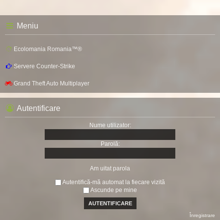
Meniu
Ecolomania Romania™®
Servere Counter-Strike
Grand Theft Auto Multiplayer
Autentificare
Nume utilizator:
Parolă:
Am uitat parola
Autentifică-mă automat la fiecare vizită
Ascunde pe mine
Înregistrare