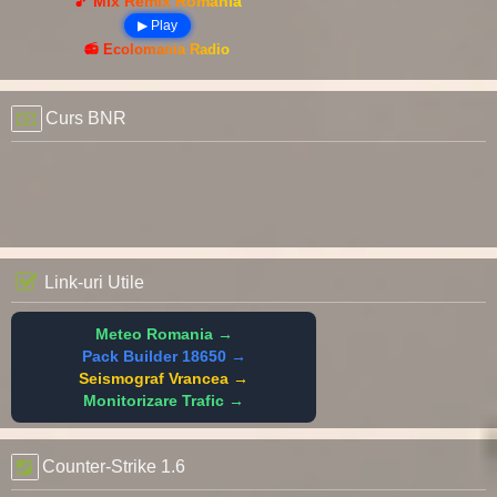
🎵 Mix Remix România
▶ Play
📻 Ecolomania Radio
Curs BNR
Link-uri Utile
Meteo Romania →
Pack Builder 18650 →
Seismograf Vrancea →
Monitorizare Trafic →
Counter-Strike 1.6