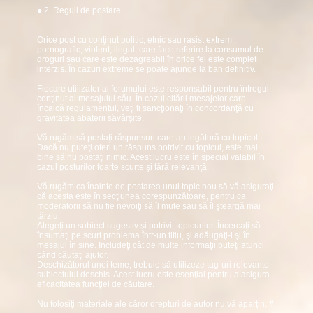
● 2. Reguli de postare
Orice post cu conţinut politic, etnic sau rasist extrem ,
pornografic, violent, ilegal, care face referire la consumul de
droguri sau care este dezagreabil în orice fel este complet
interzis. În cazuri extreme se poate ajunge la ban definitiv.
Fiecare utilizator al forumului este responsabil pentru întregul
conţinut al mesajului său. În cazul citării mesajelor care
încalcă regulamentul, veţi fi sancţionaţi în concordanţă cu
gravitatea abaterii săvârşite.
Vă rugăm să postaţi răspunsuri care au legătură cu topicul.
Dacă nu puteţi oferi un răspuns potrivit cu topicul, este mai
bine să nu postaţi nimic. Acest lucru este în special valabil în
cazul posturilor foarte scurte şi fără relevanţă.
Vă rugăm ca înainte de postarea unui topic nou să vă asiguraţi
că acesta este în secţiunea corespunzătoare, pentru ca
moderatorii să nu fie nevoiţi să îl mute sau să îl şteargă mai
târziu.
Alegeţi un subiect sugestiv şi potrivit topicurilor. Încercaţi să
însumaţi pe scurt problema într-un titlu, şi adăugaţi-l şi în
mesajul în sine. Includeţi cât de multe informaţii puteţi atunci
când căutaţi ajutor.
Deschizătorul unei teme, trebuie să utilizeze tag-uri relevante
subiectului deschis. Acest lucru este esenţial pentru a asigura
eficacitatea funcţiei de căutare.
Nu folosiți materiale ale căror drepturi de autor nu vă aparțin.
#