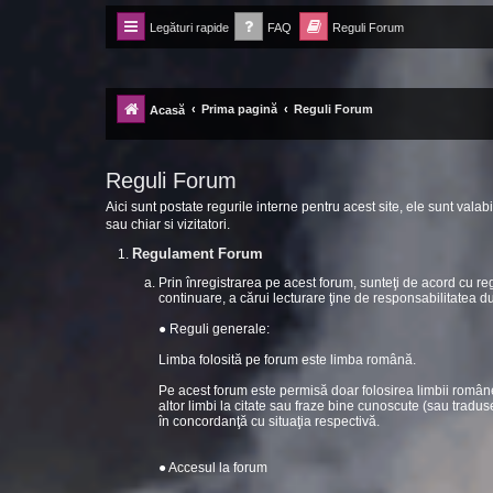
Legături rapide
FAQ
Reguli Forum
Forum Ecolomania™®
-= Idei pentru viitor =-
Prima pagină
Reguli Forum
Acasă
Reguli Forum
Aici sunt postate regurile interne pentru acest site, ele sunt valabi
sau chiar si vizitatori.
Regulament Forum
Prin înregistrarea pe acest forum, sunteţi de acord cu r
continuare, a cărui lecturare ţine de responsabilitatea 
● Reguli generale:
Limba folosită pe forum este limba română.
Pe acest forum este permisă doar folosirea limbii române
altor limbi la citate sau fraze bine cunoscute (sau tradus
în concordanţă cu situaţia respectivă.
● Accesul la forum