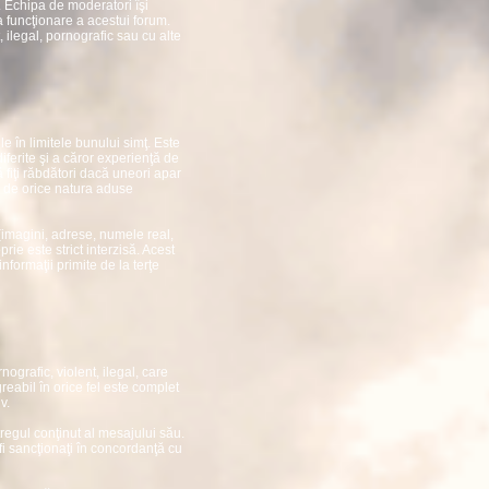
. Echipa de moderatori îşi
 funcţionare a acestui forum.
, ilegal, pornografic sau cu alte
ile în limitele bunului simţ. Este
iferite şi a căror experienţă de
 fiţi răbdători dacă uneori apar
le de orice natura aduse
(imagini, adrese, numele real,
ie este strict interzisă. Acest
informaţii primite de la terţe
nografic, violent, ilegal, care
eabil în orice fel este complet
v.
tregul conţinut al mesajului său.
 fi sancţionaţi în concordanţă cu