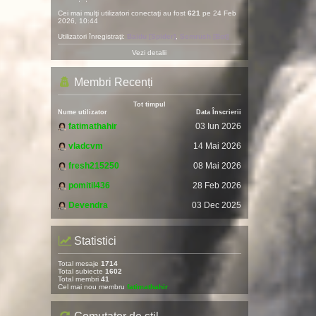
Cei mai mulţi utilizatori conectaţi au fost
621
pe 24 Feb
2026, 10:44
Utilizatori înregistraţi:
Baidu [Spider]
,
Semrush [Bot]
Vezi detalii
Membri Recenți
Tot timpul
Nume utilizator
Data Înscrierii
fatimathahir
03 Iun 2026
vladcvm
14 Mai 2026
fresh215250
08 Mai 2026
pomitil436
28 Feb 2026
Devendra
03 Dec 2025
Statistici
Total mesaje
1714
Total subiecte
1602
Total membri
41
Cel mai nou membru
fatimathahir