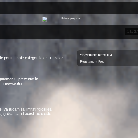
SECTIUNE REGULA
le pentru toate categoriile de utilizatori
Regulament Forum
egulamentul prezentat în
dumneavoastră.
. Vă rugăm să limitaţi folosirea
e) şi doar când acest lucru este