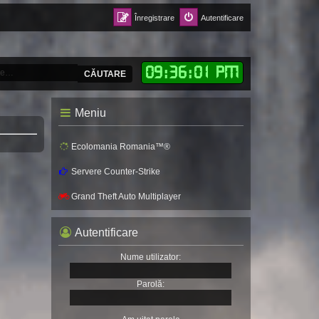
Înregistrare
Autentificare
09
:
36
:
03 PM
CĂUTARE
Meniu
Ecolomania Romania™®
Servere Counter-Strike
Grand Theft Auto Multiplayer
Autentificare
Nume utilizator:
Parolă: