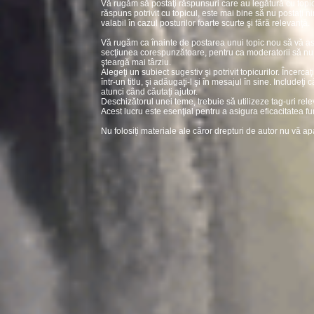
Vă rugăm să postaţi răspunsuri care au legătură cu topic
răspuns potrivit cu topicul, este mai bine să nu postaţi ni
valabil în cazul posturilor foarte scurte şi fără relevanţă.
Vă rugăm ca înainte de postarea unui topic nou să vă asi
secţiunea corespunzătoare, pentru ca moderatorii să nu fi
şteargă mai târziu.
Alegeţi un subiect sugestiv şi potrivit topicurilor. Încerc
într-un titlu, şi adăugaţi-l şi în mesajul în sine. Includeţi 
atunci când căutaţi ajutor.
Deschizătorul unei teme, trebuie să utilizeze tag-uri rel
Acest lucru este esenţial pentru a asigura eficacitatea fu
Nu folosiți materiale ale căror drepturi de autor nu vă ap