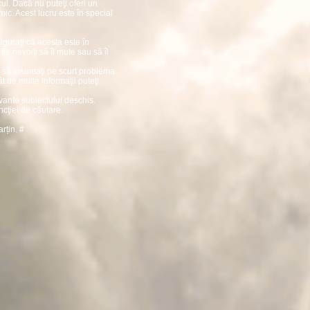
ul. Dacă nu puteţi oferi un
mic. Acest lucru este în special
guraţi că acesta este în
e nevoiţi să îl mute sau să îl
aţi să însumaţi pe scurt problema
cât de multe informaţii puteţi
evante subiectului deschis.
ncţiei de căutare.
arțin.
#