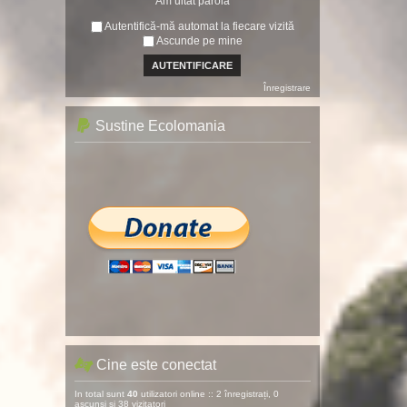
Am uitat parola
Autentifică-mă automat la fiecare vizită
Ascunde pe mine
Înregistrare
Sustine Ecolomania
Cine este conectat
In total sunt
40
utilizatori online :: 2 înregistrați, 0
ascunși și 38 vizitatori