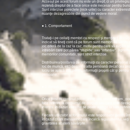
Accesul pe acest forum nu este un drept, ci un privilegiu
rezervă dreptul de a face orice este necesar pentru buna
Sunt interzise poreclele (nick-urile) cu caracter extremist
nuanţe dezagreabile din punct de vedere moral.
● 1. Comportament
Trataţi-i pe ceilalţi membri cu respect şi menţineţi discuţi
indicat să tineţi cont că pe forum sunt membri de vârste d
joc diferă de la caz la caz, motiv pentru care vă rugăm să
întrebări care pot părea "stupide" sau "infantile". Jigniri
membrilor comunitatii, sunt strict interzise.
Distribuirea/postarea de informaţii cu caracter personal 
loc de muncă, etc) despre o alta persoană decat cea propr
lucru se aplică atât pentru informaţii proprii cât şi pentru 
persoane.
● 2. Reguli de postare
Orice post cu conţinut politic, etnic sau rasist extrem , por
face referire la consumul de droguri sau care este dezagr
interzis. În cazuri extreme se poate ajunge la ban definiti
Fiecare utilizator al forumului este responsabil pentru în
În cazul citării mesajelor care încalcă regulamentul, veţi
gravitatea abaterii săvârşite.