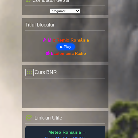
Comutator de stil
Titlul blocului
🎵 Mix Remix România
▶ Play
📻 Ecolomania Radio
Curs BNR
Link-uri Utile
Meteo Romania →