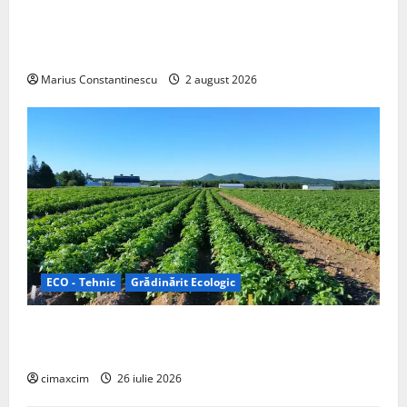
rulotă electrică care folosește bateria de 87 kWh nu
doar pentru tracțiune, ci și pentru încălzire complet
off‑grid
Marius Constantinescu
2 august 2026
ECO - Tehnic
Grădinărit Ecologic
Agricultura Viitorului: Tranziția Ecologică bazată pe
Tehnologie, nu pe Chimicale
cimaxcim
26 iulie 2026