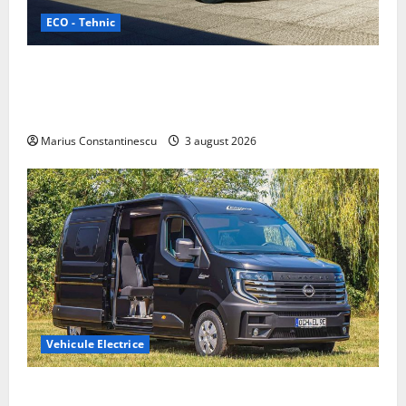
ECO - Tehnic
Geely lansează „Thunder”, unul dintre cele mai
compacte și eficiente sisteme de acționare electrică
din lume
Marius Constantinescu
3 august 2026
Vehicule Electrice
Interstar‑e Relax: Nissan și Eifelland au creat o