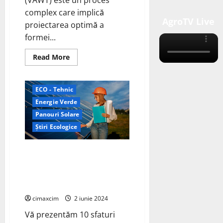
(VAWT) este un proces
complex care implică
AgroTV Live
proiectarea optimă a
formei...
Read
Read More
more
about
Fabricarea
Palelor
ECO - Tehnic
pentru
Turbine
Energie Verde
Eoliene
Verticale
Panouri Solare
(VAWT)
Știri Ecologice
Întreținerea Invertorului Solar:
10 Sfaturi Esențiale –
Verificarea eficienței
invertorului solar
cimaxcim
2 iunie 2024
Vă prezentăm 10 sfaturi