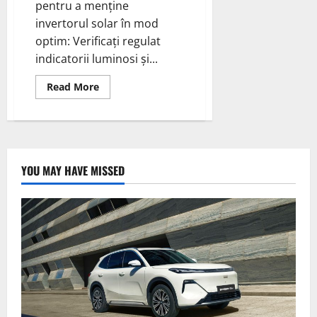
pentru a menține
invertorul solar în mod
optim: Verificați regulat
indicatorii luminosi și...
Read
Read More
more
about
Întreținerea
Invertorului
Solar:
10
Sfaturi
Esențiale
YOU MAY HAVE MISSED
–
Verificarea
eficienței
invertorului
solar