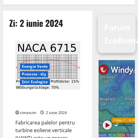
Zi:
2 iunie 2024
Forum
EcoRoma
Energie Verde
Proiecte - diy
Știri Ecologice
Fabricarea Palelor pentru
Turbine Eoliene Verticale (VAWT)
cimaxcim
2 iunie 2024
Fabricarea palelor pentru
turbine eoliene verticale